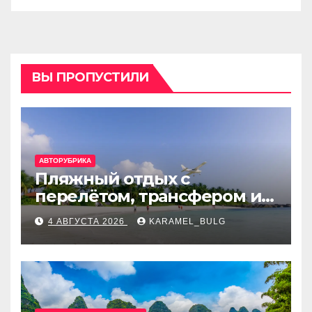
ВЫ ПРОПУСТИЛИ
АВТОРУБРИКА
Пляжный отдых с
перелётом, трансфером и
отелем на Мальдивах, в
4 АВГУСТА 2026
KARAMEL_BULG
Турции, Греции, Таиланде
и Европе