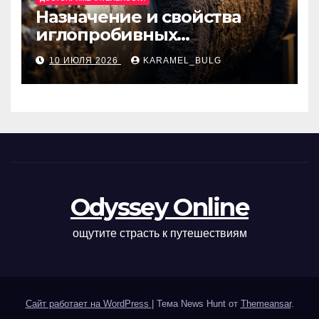
Назначение и свойства
иглопробивных
базальтовых огнеупорных
10 ИЮЛЯ 2026
KARAMEL_BULG
матов
Odyssey Online
ощутите страсть к путешествиям
Сайт работает на WordPress
|
Тема News Hunt от
Themeansar
.