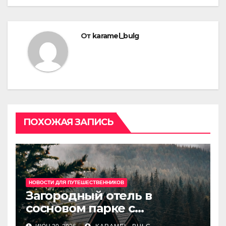
От
karamel_bulg
ПОХОЖАЯ ЗАПИСЬ
НОВОСТИ ДЛЯ ПУТЕШЕСТВЕННИКОВ
Загородный отель в
сосновом парке с
дизайнерскими номерами,