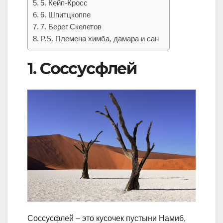
5. Кейп-Кросс
6. Шпитцкоппе
7. Берег Скелетов
P.S. Племена химба, дамара и сан
1. Соссусфлей
Соссусфлей – это кусочек пустыни Намиб,