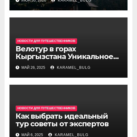
ИЮН 30, 2026
KARAMEL_BULG
рестораном, караоке,
сауной и парковкой
недалеко от центра
НОВОСТИ ДЛЯ ПУТЕШЕСТВЕННИКОВ
Велотур в горах
Кыргызстана Уникальное
приключение на двух
МАЙ 26, 2025
KARAMEL_BULG
колесах
НОВОСТИ ДЛЯ ПУТЕШЕСТВЕННИКОВ
Как выбрать идеальный
тур советы от экспертов
МАЙ 6, 2025
KARAMEL_BULG