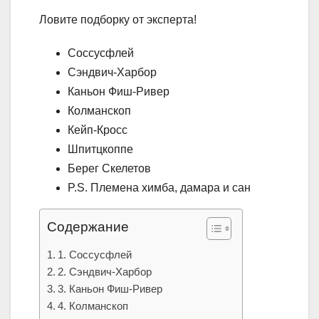
Ловите подборку от эксперта!
Соссусфлей
Сэндвич-Харбор
Каньон Фиш-Ривер
Колманскоп
Кейп-Кросс
Шпитцкоппе
Берег Скелетов
P.S. Племена химба, дамара и сан
Содержание
1. Соссусфлей
2. Сэндвич-Харбор
3. Каньон Фиш-Ривер
4. Колманскоп