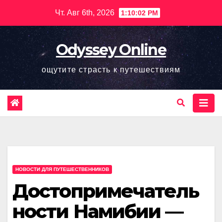
Перейти
Чт. Авг 6th, 2026
1:10:04 PM
к
содержимому
Odyssey Online
ощутите страсть к путешествиям
НОВОСТИ ДЛЯ ПУТЕШЕСТВЕННИКОВ
Достопримечатель
ности Намибии —