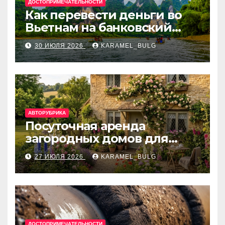
ДОСТОПРИМЕЧАТЕЛЬНОСТИ
Как перевести деньги во
Вьетнам на банковский
счёт: VietcomBank, BIDV,
30 ИЮЛЯ 2026
KARAMEL_BULG
Techcombank и другие
банки
АВТОРУБРИКА
Посуточная аренда
загородных домов для
отдыха
27 ИЮЛЯ 2026
KARAMEL_BULG
ДОСТОПРИМЕЧАТЕЛЬНОСТИ