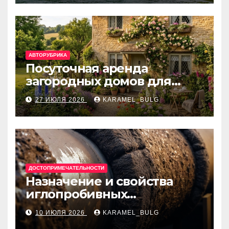
банки
АВТОРУБРИКА
Посуточная аренда
загородных домов для
отдыха
27 ИЮЛЯ 2026
KARAMEL_BULG
ДОСТОПРИМЕЧАТЕЛЬНОСТИ
Назначение и свойства
иглопробивных
базальтовых огнеупорных
10 ИЮЛЯ 2026
KARAMEL_BULG
матов