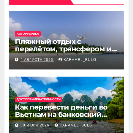
АВТОРУБРИКА
Пляжный отдых с
перелётом, трансфером и
отелем на Мальдивах, в
4 АВГУСТА 2026
KARAMEL_BULG
Турции, Греции, Таиланде
и Европе
ДОСТОПРИМЕЧАТЕЛЬНОСТИ
Как перевести деньги во
Вьетнам на банковский
счёт: VietcomBank, BIDV,
30 ИЮЛЯ 2026
KARAMEL_BULG
Techcombank и другие