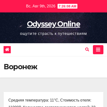
Перейти
Вс. Авг 9th, 2026
7:26:09 AM
к
содержимому
Odyssey Online
ощутите страсть к путешествиям
Воронеж
Средняя температура: 11°C, Стоимость отеля: