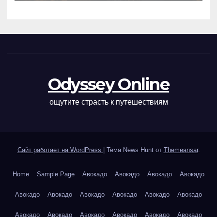
Odyssey Online
ощутите страсть к путешествиям
Сайт работает на WordPress
|
Тема News Hunt от
Themeansar
.
Home
Sample Page
Авокадо
Авокадо
Авокадо
Авокадо
Авокадо
Авокадо
Авокадо
Авокадо
Авокадо
Авокадо
Авокадо
Авокадо
Авокадо
Авокадо
Авокадо
Авокадо