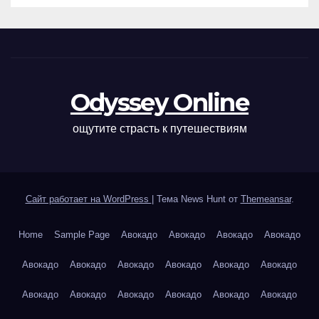
Odyssey Online
ощутите страсть к путешествиям
Сайт работает на WordPress
|
Тема News Hunt от
Themeansar
.
Home
Sample Page
Авокадо
Авокадо
Авокадо
Авокадо
Авокадо
Авокадо
Авокадо
Авокадо
Авокадо
Авокадо
Авокадо
Авокадо
Авокадо
Авокадо
Авокадо
Авокадо