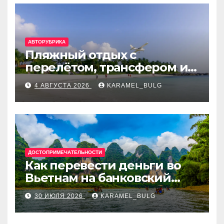
АВТОРУБРИКА
Пляжный отдых с
перелётом, трансфером и
отелем на Мальдивах, в
4 АВГУСТА 2026
KARAMEL_BULG
Турции, Греции, Таиланде
и Европе
ДОСТОПРИМЕЧАТЕЛЬНОСТИ
Как перевести деньги во
Вьетнам на банковский
счёт: VietcomBank, BIDV,
30 ИЮЛЯ 2026
KARAMEL_BULG
Techcombank и другие
банки