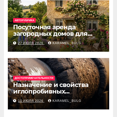
АВТОРУБРИКА
Посуточная аренда
загородных домов для
отдыха
27 ИЮЛЯ 2026
KARAMEL_BULG
ДОСТОПРИМЕЧАТЕЛЬНОСТИ
Назначение и свойства
иглопробивных
базальтовых огнеупорных
10 ИЮЛЯ 2026
KARAMEL_BULG
матов