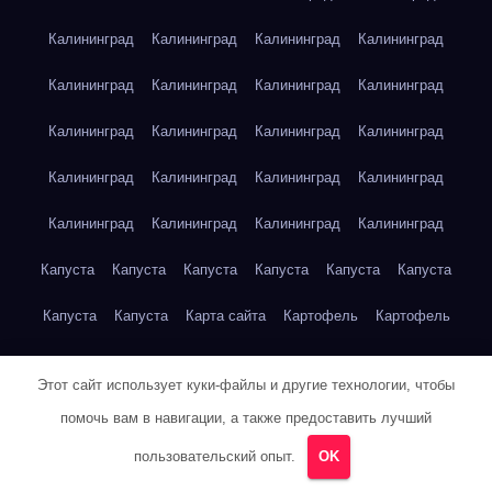
Калининград
Калининград
Калининград
Калининград
Калининград
Калининград
Калининград
Калининград
Калининград
Калининград
Калининград
Калининград
Калининград
Калининград
Калининград
Калининград
Калининград
Калининград
Калининград
Калининград
Капуста
Капуста
Капуста
Капуста
Капуста
Капуста
Капуста
Капуста
Карта сайта
Картофель
Картофель
Картофель
Картофель
Картофель
Картофель
Этот сайт использует куки-файлы и другие технологии, чтобы
Картофель
Картофель
Кейптаун
Кейптаун
Кейптаун
помочь вам в навигации, а также предоставить лучший
Кейптаун
Кейптаун
Кейптаун
Кейптаун
Кейптаун
пользовательский опыт.
OK