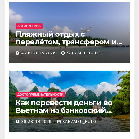
АВТОРУБРИКА
Пляжный отдых с
перелётом, трансфером и
отелем на Мальдивах, в
4 АВГУСТА 2026
KARAMEL_BULG
Турции, Греции, Таиланде
и Европе
ДОСТОПРИМЕЧАТЕЛЬНОСТИ
Как перевести деньги во
Вьетнам на банковский
счёт: VietcomBank, BIDV,
30 ИЮЛЯ 2026
KARAMEL_BULG
Techcombank и другие
банки