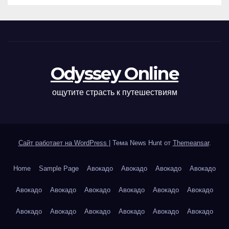
Odyssey Online
ощутите страсть к путешествиям
Сайт работает на WordPress
|
Тема News Hunt от
Themeansar
.
Home
Sample Page
Авокадо
Авокадо
Авокадо
Авокадо
Авокадо
Авокадо
Авокадо
Авокадо
Авокадо
Авокадо
Авокадо
Авокадо
Авокадо
Авокадо
Авокадо
Авокадо