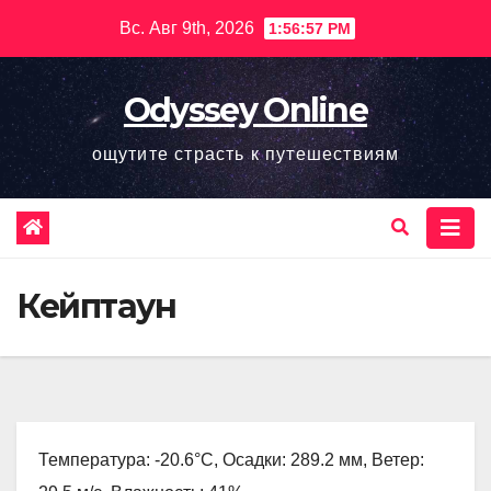
Перейти
Вс. Авг 9th, 2026
1:56:58 PM
к
содержимому
Odyssey Online
ощутите страсть к путешествиям
Кейптаун
Температура: -20.6°C, Осадки: 289.2 мм, Ветер: