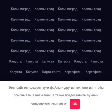
Калининград
Калининград
Калининград
Калининград
Калининград
Калининград
Калининград
Калининград
Калининград
Калининград
Калининград
Калининград
Калининград
Калининград
Калининград
Калининград
Калининград
Калининград
Калининград
Калининград
Капуста
Капуста
Капуста
Капуста
Капуста
Капуста
Капуста
Капуста
Карта сайта
Картофель
Картофель
Картофель
Картофель
Картофель
Картофель
Этот сайт использует куки-файлы и другие технологии, чтобы
Картофель
Картофель
Кейптаун
Кейптаун
Кейптаун
помочь вам в навигации, а также предоставить лучший
Кейптаун
Кейптаун
Кейптаун
Кейптаун
Кейптаун
пользовательский опыт.
OK