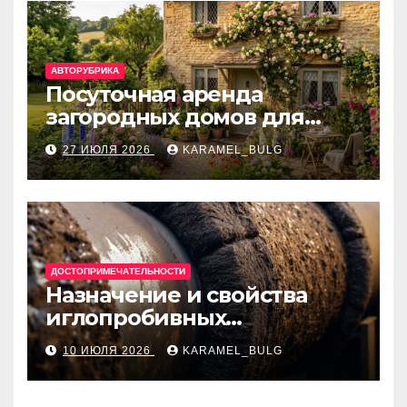
АВТОРУБРИКА
Посуточная аренда
загородных домов для
отдыха
27 ИЮЛЯ 2026
KARAMEL_BULG
ДОСТОПРИМЕЧАТЕЛЬНОСТИ
Назначение и свойства
иглопробивных
базальтовых огнеупорных
10 ИЮЛЯ 2026
KARAMEL_BULG
матов