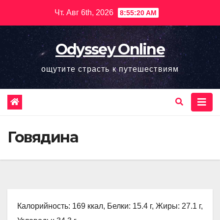
Перейти
Чт. Авг 6th, 2026
8:55:21 AM
к
содержимому
Odyssey Online
ощутите страсть к путешествиям
Говядина
Калорийность: 169 ккал, Белки: 15.4 г, Жиры: 27.1 г,