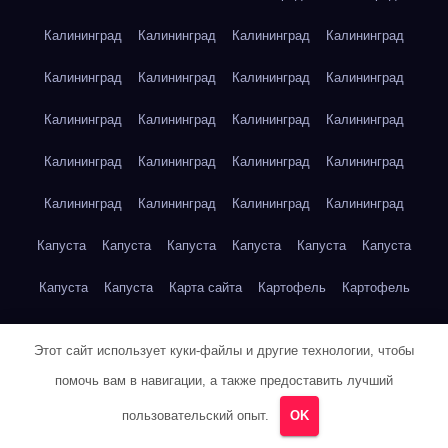
Калининград
Калининград
Калининград
Калининград
Калининград
Калининград
Калининград
Калининград
Калининград
Калининград
Калининград
Калининград
Калининград
Калининград
Калининград
Калининград
Калининград
Калининград
Калининград
Калининград
Капуста
Капуста
Капуста
Капуста
Капуста
Капуста
Капуста
Капуста
Карта сайта
Картофель
Картофель
Картофель
Картофель
Картофель
Картофель
Этот сайт использует куки-файлы и другие технологии, чтобы
Картофель
Картофель
Кейптаун
Кейптаун
Кейптаун
помочь вам в навигации, а также предоставить лучший
Кейптаун
Кейптаун
Кейптаун
Кейптаун
Кейптаун
пользовательский опыт.
OK