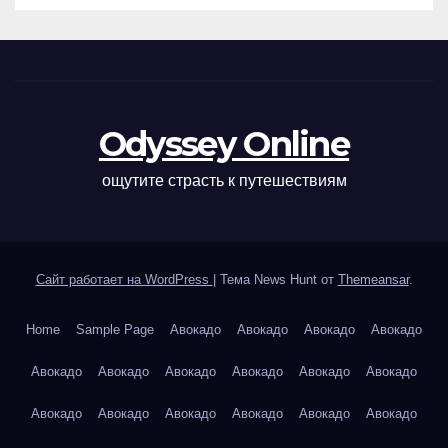
Odyssey Online
ощутите страсть к путешествиям
Сайт работает на WordPress
|
Тема News Hunt от
Themeansar
.
Home
Sample Page
Авокадо
Авокадо
Авокадо
Авокадо
Авокадо
Авокадо
Авокадо
Авокадо
Авокадо
Авокадо
Авокадо
Авокадо
Авокадо
Авокадо
Авокадо
Авокадо