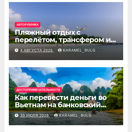
АВТОРУБРИКА
Пляжный отдых с
перелётом, трансфером и
отелем на Мальдивах, в
4 АВГУСТА 2026
KARAMEL_BULG
Турции, Греции, Таиланде
и Европе
ДОСТОПРИМЕЧАТЕЛЬНОСТИ
Как перевести деньги во
Вьетнам на банковский
счёт: VietcomBank, BIDV,
30 ИЮЛЯ 2026
KARAMEL_BULG
Techcombank и другие
банки