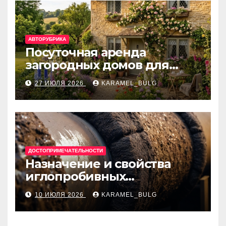
АВТОРУБРИКА
Посуточная аренда
загородных домов для
отдыха
27 ИЮЛЯ 2026
KARAMEL_BULG
ДОСТОПРИМЕЧАТЕЛЬНОСТИ
Назначение и свойства
иглопробивных
базальтовых огнеупорных
10 ИЮЛЯ 2026
KARAMEL_BULG
матов