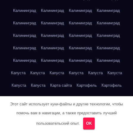
Калининград
Калининград
Калининград
Калининград
Калининград
Калининград
Калининград
Калининград
Калининград
Калининград
Калининград
Калининград
Калининград
Калининград
Калининград
Калининград
Калининград
Калининград
Калининград
Калининград
Капуста
Капуста
Капуста
Капуста
Капуста
Капуста
Капуста
Капуста
Карта сайта
Картофель
Картофель
Картофель
Картофель
Картофель
Картофель
Этот сайт использует куки-файлы и другие технологии, чтобы
Картофель
Картофель
Кейптаун
Кейптаун
Кейптаун
помочь вам в навигации, а также предоставить лучший
Кейптаун
Кейптаун
Кейптаун
Кейптаун
Кейптаун
пользовательский опыт.
OK