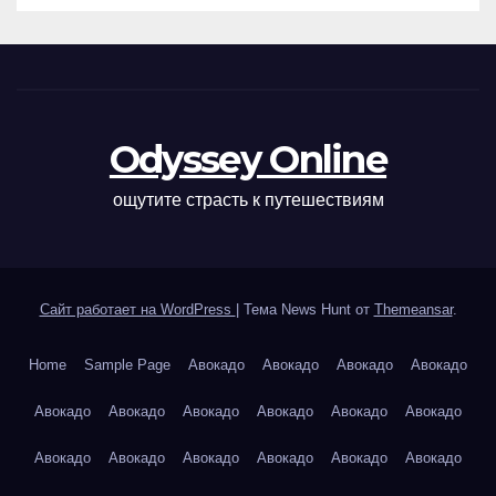
Odyssey Online
ощутите страсть к путешествиям
Сайт работает на WordPress
|
Тема News Hunt от
Themeansar
.
Home
Sample Page
Авокадо
Авокадо
Авокадо
Авокадо
Авокадо
Авокадо
Авокадо
Авокадо
Авокадо
Авокадо
Авокадо
Авокадо
Авокадо
Авокадо
Авокадо
Авокадо