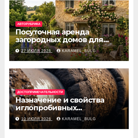
АВТОРУБРИКА
Посуточная аренда
загородных домов для
отдыха
27 ИЮЛЯ 2026
KARAMEL_BULG
ДОСТОПРИМЕЧАТЕЛЬНОСТИ
Назначение и свойства
иглопробивных
базальтовых огнеупорных
10 ИЮЛЯ 2026
KARAMEL_BULG
матов