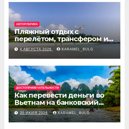
АВТОРУБРИКА
Пляжный отдых с
перелётом, трансфером и
отелем на Мальдивах, в
4 АВГУСТА 2026
KARAMEL_BULG
Турции, Греции, Таиланде
и Европе
ДОСТОПРИМЕЧАТЕЛЬНОСТИ
Как перевести деньги во
Вьетнам на банковский
счёт: VietcomBank, BIDV,
30 ИЮЛЯ 2026
KARAMEL_BULG
Techcombank и другие
банки