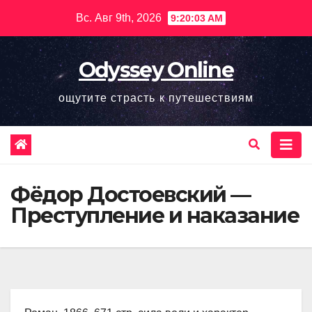
Перейти
Вс. Авг 9th, 2026
9:20:04 AM
к
содержимому
Odyssey Online
ощутите страсть к путешествиям
Фёдор Достоевский —
Преступление и наказание