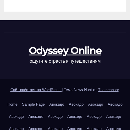
Odyssey Online
ощутите страсть к путешествиям
Сайт работает на WordPress
|
Тема News Hunt от
Themeansar
.
Home
Sample Page
Авокадо
Авокадо
Авокадо
Авокадо
Авокадо
Авокадо
Авокадо
Авокадо
Авокадо
Авокадо
Авокадо
Авокадо
Авокадо
Авокадо
Авокадо
Авокадо