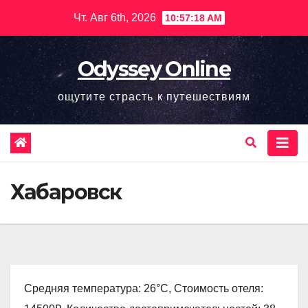
Перейти
Чт. Авг 6th, 2026
10:57:19 AM
к
содержимому
Odyssey Online
ощутите страсть к путешествиям
Хабаровск
Средняя температура: 26°C, Стоимость отеля: