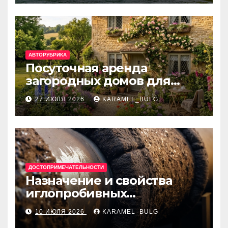
банки
АВТОРУБРИКА
Посуточная аренда
загородных домов для
отдыха
27 ИЮЛЯ 2026
KARAMEL_BULG
ДОСТОПРИМЕЧАТЕЛЬНОСТИ
Назначение и свойства
иглопробивных
базальтовых огнеупорных
10 ИЮЛЯ 2026
KARAMEL_BULG
матов