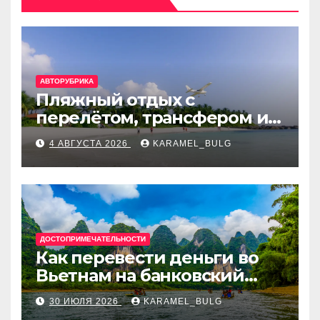
АВТОРУБРИКА
Пляжный отдых с
перелётом, трансфером и
отелем на Мальдивах, в
4 АВГУСТА 2026
KARAMEL_BULG
Турции, Греции, Таиланде
и Европе
ДОСТОПРИМЕЧАТЕЛЬНОСТИ
Как перевести деньги во
Вьетнам на банковский
счёт: VietcomBank, BIDV,
30 ИЮЛЯ 2026
KARAMEL_BULG
Techcombank и другие