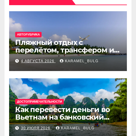
АВТОРУБРИКА
Пляжный отдых с
перелётом, трансфером и
отелем на Мальдивах, в
4 АВГУСТА 2026
KARAMEL_BULG
Турции, Греции, Таиланде
и Европе
ДОСТОПРИМЕЧАТЕЛЬНОСТИ
Как перевести деньги во
Вьетнам на банковский
счёт: VietcomBank, BIDV,
30 ИЮЛЯ 2026
KARAMEL_BULG
Techcombank и другие