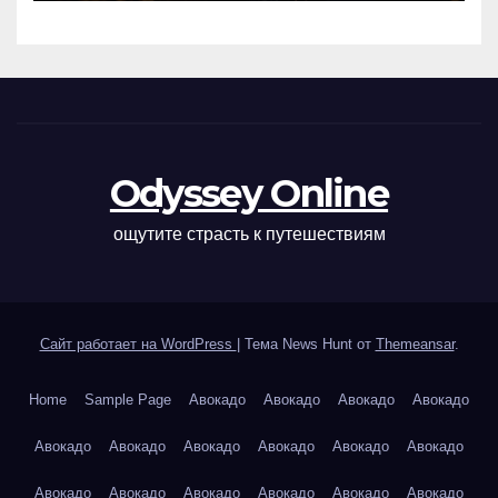
Odyssey Online
ощутите страсть к путешествиям
Сайт работает на WordPress
|
Тема News Hunt от
Themeansar
.
Home
Sample Page
Авокадо
Авокадо
Авокадо
Авокадо
Авокадо
Авокадо
Авокадо
Авокадо
Авокадо
Авокадо
Авокадо
Авокадо
Авокадо
Авокадо
Авокадо
Авокадо