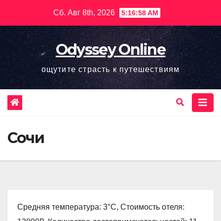
Перейти
Сб. Авг 8th, 2026
5:16:59 AM
к
содержимому
Odyssey Online
ощутите страсть к путешествиям
Сочи
Средняя температура: 3°C, Стоимость отеля: