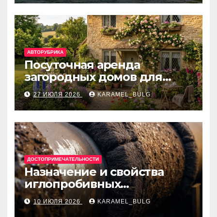
банки
АВТОРУБРИКА
Посуточная аренда
загородных домов для
отдыха
27 ИЮЛЯ 2026
KARAMEL_BULG
ДОСТОПРИМЕЧАТЕЛЬНОСТИ
Назначение и свойства
иглопробивных
базальтовых огнеупорных
10 ИЮЛЯ 2026
KARAMEL_BULG
матов