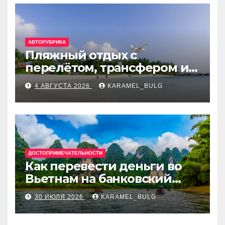
АВТОРУБРИКА
Пляжный отдых с
перелётом, трансфером и
отелем на Мальдивах, в
4 АВГУСТА 2026
KARAMEL_BULG
Турции, Греции, Таиланде
и Европе
ДОСТОПРИМЕЧАТЕЛЬНОСТИ
Как перевести деньги во
Вьетнам на банковский
счёт: VietcomBank, BIDV,
30 ИЮЛЯ 2026
KARAMEL_BULG
Techcombank и другие
банки