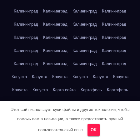
Калининград
Калининград
Калининград
Калининград
Калининград
Калининград
Калининград
Калининград
Калининград
Калининград
Калининград
Калининград
Калининград
Калининград
Калининград
Калининград
Калининград
Калининград
Калининград
Калининград
Капуста
Капуста
Капуста
Капуста
Капуста
Капуста
Капуста
Капуста
Карта сайта
Картофель
Картофель
Картофель
Картофель
Картофель
Картофель
Этот сайт использует куки-файлы и другие технологии, чтобы
Картофель
Картофель
Кейптаун
Кейптаун
Кейптаун
помочь вам в навигации, а также предоставить лучший
Кейптаун
Кейптаун
Кейптаун
Кейптаун
Кейптаун
пользовательский опыт.
OK