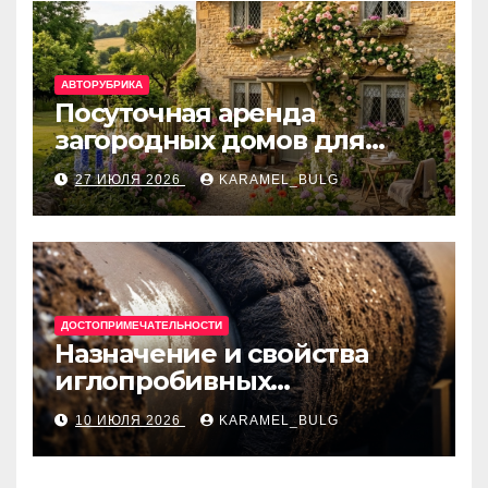
АВТОРУБРИКА
Посуточная аренда
загородных домов для
отдыха
27 ИЮЛЯ 2026
KARAMEL_BULG
ДОСТОПРИМЕЧАТЕЛЬНОСТИ
Назначение и свойства
иглопробивных
базальтовых огнеупорных
10 ИЮЛЯ 2026
KARAMEL_BULG
матов