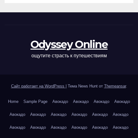
Odyssey Online
ощутите страсть к путешествиям
Сайт работает на WordPress
|
Тема News Hunt от
Themeansar
.
Home
Sample Page
Авокадо
Авокадо
Авокадо
Авокадо
Авокадо
Авокадо
Авокадо
Авокадо
Авокадо
Авокадо
Авокадо
Авокадо
Авокадо
Авокадо
Авокадо
Авокадо