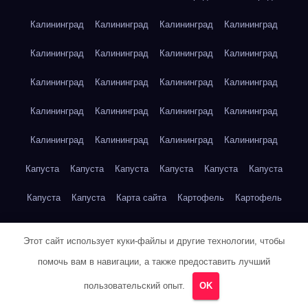
Калининград
Калининград
Калининград
Калининград
Калининград
Калининград
Калининград
Калининград
Калининград
Калининград
Калининград
Калининград
Калининград
Калининград
Калининград
Калининград
Калининград
Калининград
Калининград
Калининград
Капуста
Капуста
Капуста
Капуста
Капуста
Капуста
Капуста
Капуста
Карта сайта
Картофель
Картофель
Картофель
Картофель
Картофель
Картофель
Этот сайт использует куки-файлы и другие технологии, чтобы
Картофель
Картофель
Кейптаун
Кейптаун
Кейптаун
помочь вам в навигации, а также предоставить лучший
Кейптаун
Кейптаун
Кейптаун
Кейптаун
Кейптаун
пользовательский опыт.
OK