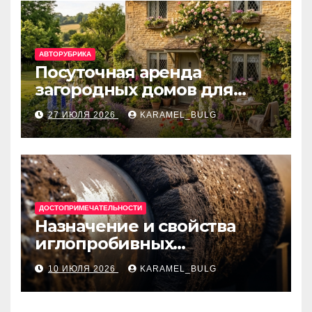
АВТОРУБРИКА
Посуточная аренда
загородных домов для
отдыха
27 ИЮЛЯ 2026
KARAMEL_BULG
ДОСТОПРИМЕЧАТЕЛЬНОСТИ
Назначение и свойства
иглопробивных
базальтовых огнеупорных
10 ИЮЛЯ 2026
KARAMEL_BULG
матов