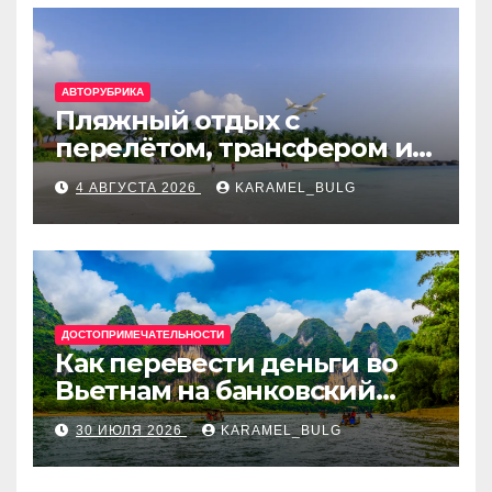
АВТОРУБРИКА
Пляжный отдых с
перелётом, трансфером и
отелем на Мальдивах, в
4 АВГУСТА 2026
KARAMEL_BULG
Турции, Греции, Таиланде
и Европе
ДОСТОПРИМЕЧАТЕЛЬНОСТИ
Как перевести деньги во
Вьетнам на банковский
счёт: VietcomBank, BIDV,
30 ИЮЛЯ 2026
KARAMEL_BULG
Techcombank и другие
банки