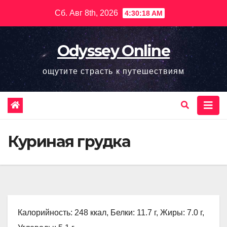
Перейти
Сб. Авг 8th, 2026
4:30:19 AM
к
содержимому
Odyssey Online
ощутите страсть к путешествиям
Куриная грудка
Калорийность: 248 ккал, Белки: 11.7 г, Жиры: 7.0 г,