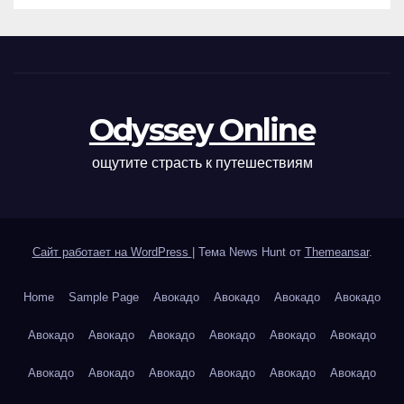
Odyssey Online
ощутите страсть к путешествиям
Сайт работает на WordPress
|
Тема News Hunt от
Themeansar
.
Home
Sample Page
Авокадо
Авокадо
Авокадо
Авокадо
Авокадо
Авокадо
Авокадо
Авокадо
Авокадо
Авокадо
Авокадо
Авокадо
Авокадо
Авокадо
Авокадо
Авокадо