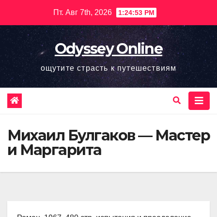
Перейти
Пт. Авг 7th, 2026
1:24:55 PM
к
содержимому
Odyssey Online
ощутите страсть к путешествиям
Михаил Булгаков — Мастер
и Маргарита