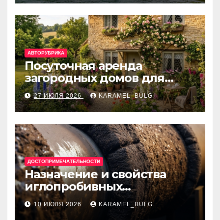
банки
АВТОРУБРИКА
Посуточная аренда
загородных домов для
отдыха
27 ИЮЛЯ 2026
KARAMEL_BULG
ДОСТОПРИМЕЧАТЕЛЬНОСТИ
Назначение и свойства
иглопробивных
базальтовых огнеупорных
10 ИЮЛЯ 2026
KARAMEL_BULG
матов