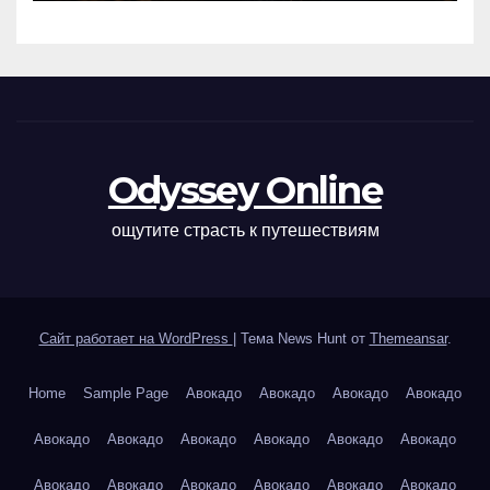
Odyssey Online
ощутите страсть к путешествиям
Сайт работает на WordPress
|
Тема News Hunt от
Themeansar
.
Home
Sample Page
Авокадо
Авокадо
Авокадо
Авокадо
Авокадо
Авокадо
Авокадо
Авокадо
Авокадо
Авокадо
Авокадо
Авокадо
Авокадо
Авокадо
Авокадо
Авокадо