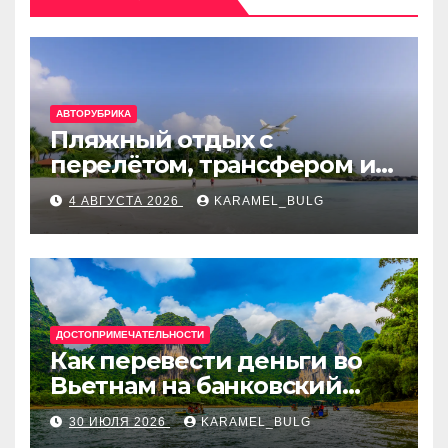
АВТОРУБРИКА
Пляжный отдых с
перелётом, трансфером и
отелем на Мальдивах, в
4 АВГУСТА 2026
KARAMEL_BULG
Турции, Греции, Таиланде
и Европе
ДОСТОПРИМЕЧАТЕЛЬНОСТИ
Как перевести деньги во
Вьетнам на банковский
счёт: VietcomBank, BIDV,
30 ИЮЛЯ 2026
KARAMEL_BULG
Techcombank и другие