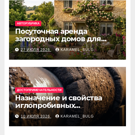
АВТОРУБРИКА
Посуточная аренда
загородных домов для
отдыха
27 ИЮЛЯ 2026
KARAMEL_BULG
ДОСТОПРИМЕЧАТЕЛЬНОСТИ
Назначение и свойства
иглопробивных
базальтовых огнеупорных
10 ИЮЛЯ 2026
KARAMEL_BULG
матов