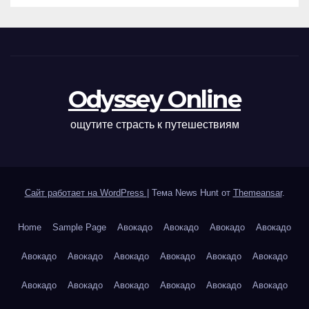
Odyssey Online
ощутите страсть к путешествиям
Сайт работает на WordPress
|
Тема News Hunt от
Themeansar
.
Home
Sample Page
Авокадо
Авокадо
Авокадо
Авокадо
Авокадо
Авокадо
Авокадо
Авокадо
Авокадо
Авокадо
Авокадо
Авокадо
Авокадо
Авокадо
Авокадо
Авокадо