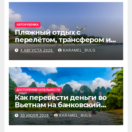
АВТОРУБРИКА
Пляжный отдых с
перелётом, трансфером и
отелем на Мальдивах, в
4 АВГУСТА 2026
KARAMEL_BULG
Турции, Греции, Таиланде
и Европе
ДОСТОПРИМЕЧАТЕЛЬНОСТИ
Как перевести деньги во
Вьетнам на банковский
счёт: VietcomBank, BIDV,
30 ИЮЛЯ 2026
KARAMEL_BULG
Techcombank и другие
банки