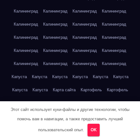
Калининград
Калининград
Калининград
Калининград
Калининград
Калининград
Калининград
Калининград
Калининград
Калининград
Калининград
Калининград
Калининград
Калининград
Калининград
Калининград
Калининград
Калининград
Калининград
Калининград
Капуста
Капуста
Капуста
Капуста
Капуста
Капуста
Капуста
Капуста
Карта сайта
Картофель
Картофель
Картофель
Картофель
Картофель
Картофель
Этот сайт использует куки-файлы и другие технологии, чтобы
Картофель
Картофель
Кейптаун
Кейптаун
Кейптаун
помочь вам в навигации, а также предоставить лучший
Кейптаун
Кейптаун
Кейптаун
Кейптаун
Кейптаун
пользовательский опыт.
OK