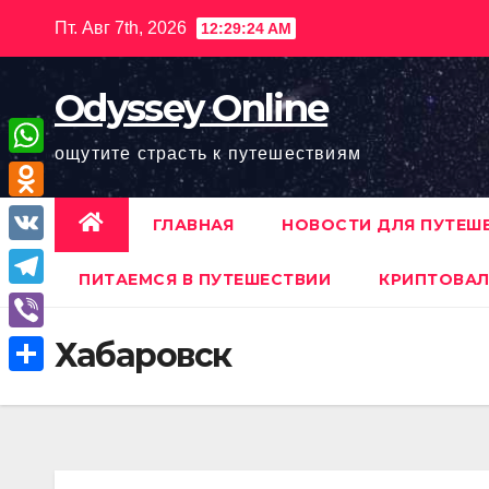
Перейти
Пт. Авг 7th, 2026
12:29:25 AM
к
содержимому
Odyssey Online
ощутите страсть к путешествиям
W
h
O
ГЛАВНАЯ
НОВОСТИ ДЛЯ ПУТЕШ
a
d
V
t
ПИТАЕМСЯ В ПУТЕШЕСТВИИ
КРИПТОВАЛ
n
K
T
s
o
e
A
V
Хабаровск
k
l
p
i
l
О
e
p
b
a
т
g
e
s
п
r
r