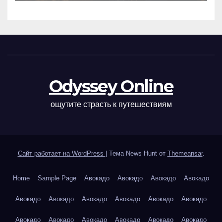
Odyssey Online
ощутите страсть к путешествиям
Сайт работает на WordPress
|
Тема News Hunt от
Themeansar
.
Home
Sample Page
Авокадо
Авокадо
Авокадо
Авокадо
Авокадо
Авокадо
Авокадо
Авокадо
Авокадо
Авокадо
Авокадо
Авокадо
Авокадо
Авокадо
Авокадо
Авокадо