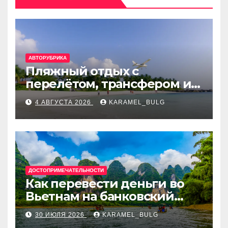
АВТОРУБРИКА
Пляжный отдых с
перелётом, трансфером и
отелем на Мальдивах, в
4 АВГУСТА 2026
KARAMEL_BULG
Турции, Греции, Таиланде
и Европе
ДОСТОПРИМЕЧАТЕЛЬНОСТИ
Как перевести деньги во
Вьетнам на банковский
счёт: VietcomBank, BIDV,
30 ИЮЛЯ 2026
KARAMEL_BULG
Techcombank и другие