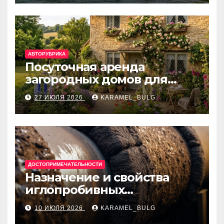
банки
АВТОРУБРИКА
Посуточная аренда
загородных домов для
отдыха
27 ИЮЛЯ 2026
KARAMEL_BULG
ДОСТОПРИМЕЧАТЕЛЬНОСТИ
Назначение и свойства
иглопробивных
базальтовых огнеупорных
10 ИЮЛЯ 2026
KARAMEL_BULG
матов