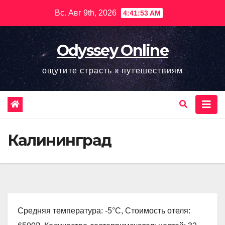
Перейти
Вс. Авг 9th, 2026
4:41:54 AM
к
содержимому
Odyssey Online
ощутите страсть к путешествиям
Калининград
Средняя температура: -5°C, Стоимость отеля: