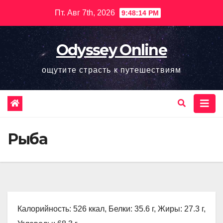
Перейти
Пт. Авг 7th, 2026
9:48:15 PM
к
содержимому
Odyssey Online
ощутите страсть к путешествиям
Рыба
Калорийность: 526 ккал, Белки: 35.6 г, Жиры: 27.3 г,