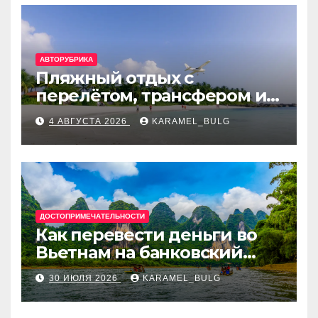
АВТОРУБРИКА
Пляжный отдых с
перелётом, трансфером и
отелем на Мальдивах, в
4 АВГУСТА 2026
KARAMEL_BULG
Турции, Греции, Таиланде
и Европе
ДОСТОПРИМЕЧАТЕЛЬНОСТИ
Как перевести деньги во
Вьетнам на банковский
счёт: VietcomBank, BIDV,
30 ИЮЛЯ 2026
KARAMEL_BULG
Techcombank и другие
банки