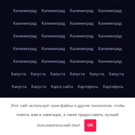
Калининград
Калининград
Калининград
Калининград
Калининград
Калининград
Калининград
Калининград
Калининград
Калининград
Калининград
Калининград
Калининград
Калининград
Калининград
Калининград
Калининград
Калининград
Калининград
Калининград
Капуста
Капуста
Капуста
Капуста
Капуста
Капуста
Капуста
Капуста
Карта сайта
Картофель
Картофель
Картофель
Картофель
Картофель
Картофель
Этот сайт использует куки-файлы и другие технологии, чтобы
Картофель
Картофель
Кейптаун
Кейптаун
Кейптаун
помочь вам в навигации, а также предоставить лучший
Кейптаун
Кейптаун
Кейптаун
Кейптаун
Кейптаун
пользовательский опыт.
OK