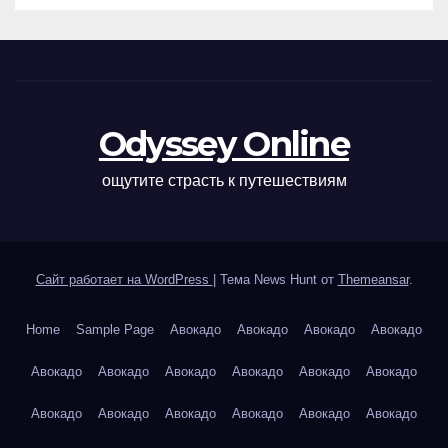
Odyssey Online
ощутите страсть к путешествиям
Сайт работает на WordPress
|
Тема News Hunt от
Themeansar
.
Home
Sample Page
Авокадо
Авокадо
Авокадо
Авокадо
Авокадо
Авокадо
Авокадо
Авокадо
Авокадо
Авокадо
Авокадо
Авокадо
Авокадо
Авокадо
Авокадо
Авокадо