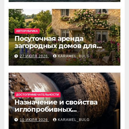
банки
АВТОРУБРИКА
Посуточная аренда
загородных домов для
отдыха
27 ИЮЛЯ 2026
KARAMEL_BULG
ДОСТОПРИМЕЧАТЕЛЬНОСТИ
Назначение и свойства
иглопробивных
базальтовых огнеупорных
10 ИЮЛЯ 2026
KARAMEL_BULG
матов