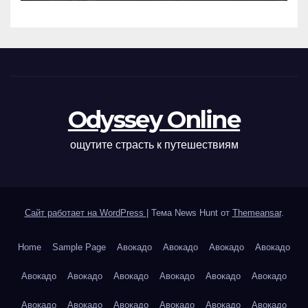
Odyssey Online
ощутите страсть к путешествиям
Сайт работает на WordPress
|
Тема News Hunt от
Themeansar
.
Home
Sample Page
Авокадо
Авокадо
Авокадо
Авокадо
Авокадо
Авокадо
Авокадо
Авокадо
Авокадо
Авокадо
Авокадо
Авокадо
Авокадо
Авокадо
Авокадо
Авокадо