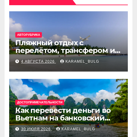
АВТОРУБРИКА
Пляжный отдых с
перелётом, трансфером и
отелем на Мальдивах, в
4 АВГУСТА 2026
KARAMEL_BULG
Турции, Греции, Таиланде
и Европе
ДОСТОПРИМЕЧАТЕЛЬНОСТИ
Как перевести деньги во
Вьетнам на банковский
счёт: VietcomBank, BIDV,
30 ИЮЛЯ 2026
KARAMEL_BULG
Techcombank и другие