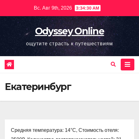
Перейти
Вс. Авг 9th, 2026
3:34:31 AM
к
содержимому
Odyssey Online
ощутите страсть к путешествиям
Екатеринбург
Средняя температура: 14°C, Стоимость отеля: