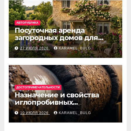
АВТОРУБРИКА
Посуточная аренда
загородных домов для
отдыха
27 ИЮЛЯ 2026
KARAMEL_BULG
ДОСТОПРИМЕЧАТЕЛЬНОСТИ
Назначение и свойства
иглопробивных
базальтовых огнеупорных
10 ИЮЛЯ 2026
KARAMEL_BULG
матов