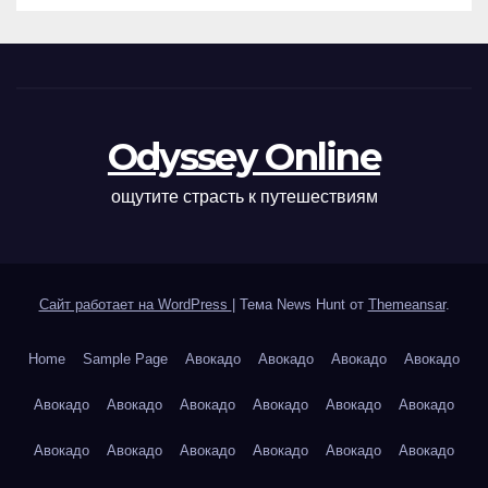
Odyssey Online
ощутите страсть к путешествиям
Сайт работает на WordPress
|
Тема News Hunt от
Themeansar
.
Home
Sample Page
Авокадо
Авокадо
Авокадо
Авокадо
Авокадо
Авокадо
Авокадо
Авокадо
Авокадо
Авокадо
Авокадо
Авокадо
Авокадо
Авокадо
Авокадо
Авокадо