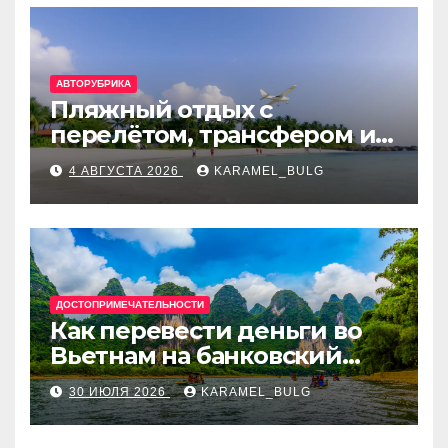
АВТОРУБРИКА
Пляжный отдых с
перелётом, трансфером и
отелем на Мальдивах, в
4 АВГУСТА 2026
KARAMEL_BULG
Турции, Греции, Таиланде
и Европе
ДОСТОПРИМЕЧАТЕЛЬНОСТИ
Как перевести деньги во
Вьетнам на банковский
счёт: VietcomBank, BIDV,
30 ИЮЛЯ 2026
KARAMEL_BULG
Techcombank и другие
банки