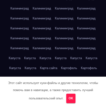
Калининград
Калининград
Калининград
Калининград
Калининград
Калининград
Калининград
Калининград
Калининград
Калининград
Калининград
Калининград
Калининград
Калининград
Калининград
Калининград
Калининград
Калининград
Калининград
Калининград
Капуста
Капуста
Капуста
Капуста
Капуста
Капуста
Капуста
Капуста
Карта сайта
Картофель
Картофель
Картофель
Картофель
Картофель
Картофель
Этот сайт использует куки-файлы и другие технологии, чтобы
Картофель
Картофель
Кейптаун
Кейптаун
Кейптаун
помочь вам в навигации, а также предоставить лучший
Кейптаун
Кейптаун
Кейптаун
Кейптаун
Кейптаун
пользовательский опыт.
OK