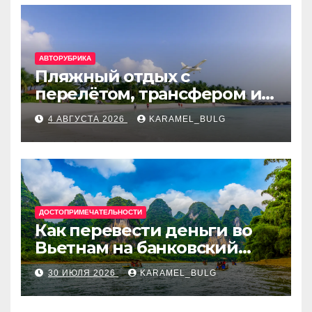
АВТОРУБРИКА
Пляжный отдых с
перелётом, трансфером и
отелем на Мальдивах, в
4 АВГУСТА 2026
KARAMEL_BULG
Турции, Греции, Таиланде
и Европе
ДОСТОПРИМЕЧАТЕЛЬНОСТИ
Как перевести деньги во
Вьетнам на банковский
счёт: VietcomBank, BIDV,
30 ИЮЛЯ 2026
KARAMEL_BULG
Techcombank и другие
банки