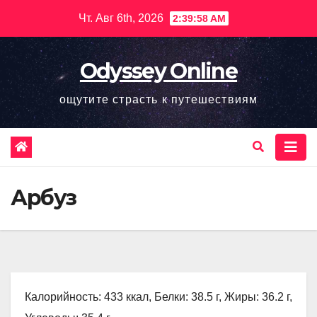
Перейти
Чт. Авг 6th, 2026
2:39:59 AM
к
содержимому
Odyssey Online
ощутите страсть к путешествиям
Арбуз
Калорийность: 433 ккал, Белки: 38.5 г, Жиры: 36.2 г,