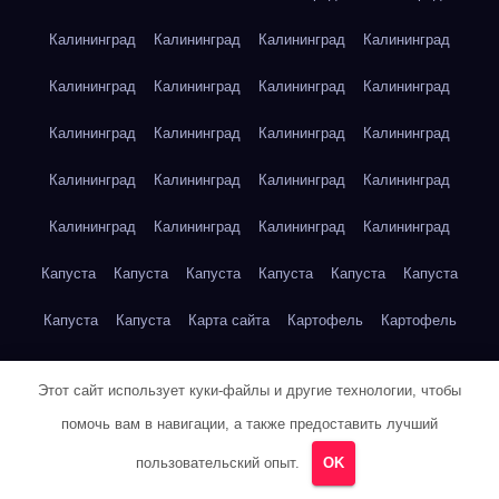
Калининград
Калининград
Калининград
Калининград
Калининград
Калининград
Калининград
Калининград
Калининград
Калининград
Калининград
Калининград
Калининград
Калининград
Калининград
Калининград
Калининград
Калининград
Калининград
Калининград
Капуста
Капуста
Капуста
Капуста
Капуста
Капуста
Капуста
Капуста
Карта сайта
Картофель
Картофель
Картофель
Картофель
Картофель
Картофель
Этот сайт использует куки-файлы и другие технологии, чтобы
Картофель
Картофель
Кейптаун
Кейптаун
Кейптаун
помочь вам в навигации, а также предоставить лучший
Кейптаун
Кейптаун
Кейптаун
Кейптаун
Кейптаун
пользовательский опыт.
OK