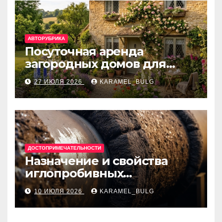
АВТОРУБРИКА
Посуточная аренда
загородных домов для
отдыха
27 ИЮЛЯ 2026
KARAMEL_BULG
ДОСТОПРИМЕЧАТЕЛЬНОСТИ
Назначение и свойства
иглопробивных
базальтовых огнеупорных
10 ИЮЛЯ 2026
KARAMEL_BULG
матов