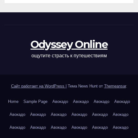
Odyssey Online
ощутите страсть к путешествиям
Сайт работает на WordPress
|
Тема News Hunt от
Themeansar
.
Home
Sample Page
Авокадо
Авокадо
Авокадо
Авокадо
Авокадо
Авокадо
Авокадо
Авокадо
Авокадо
Авокадо
Авокадо
Авокадо
Авокадо
Авокадо
Авокадо
Авокадо