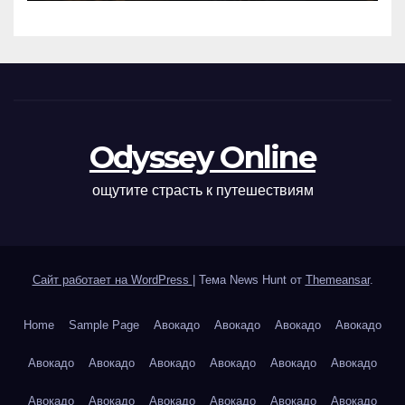
Odyssey Online
ощутите страсть к путешествиям
Сайт работает на WordPress
|
Тема News Hunt от
Themeansar
.
Home
Sample Page
Авокадо
Авокадо
Авокадо
Авокадо
Авокадо
Авокадо
Авокадо
Авокадо
Авокадо
Авокадо
Авокадо
Авокадо
Авокадо
Авокадо
Авокадо
Авокадо