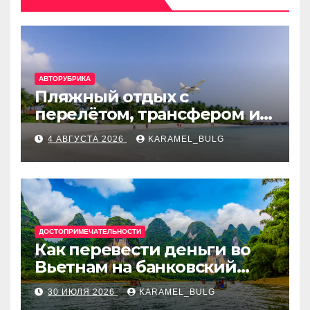
АВТОРУБРИКА
Пляжный отдых с
перелётом, трансфером и
отелем на Мальдивах, в
4 АВГУСТА 2026
KARAMEL_BULG
Турции, Греции, Таиланде
и Европе
ДОСТОПРИМЕЧАТЕЛЬНОСТИ
Как перевести деньги во
Вьетнам на банковский
счёт: VietcomBank, BIDV,
30 ИЮЛЯ 2026
KARAMEL_BULG
Techcombank и другие