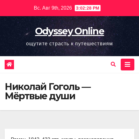
Перейти
Вс. Авг 9th, 2026
3:02:29 PM
к
содержимому
Odyssey Online
ощутите страсть к путешествиям
Николай Гоголь —
Мёртвые души