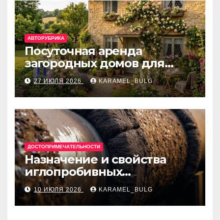
АВТОРУБРИКА
Посуточная аренда
загородных домов для
отдыха
27 ИЮЛЯ 2026
KARAMEL_BULG
ДОСТОПРИМЕЧАТЕЛЬНОСТИ
Назначение и свойства
иглопробивных
базальтовых огнеупорных
10 ИЮЛЯ 2026
KARAMEL_BULG
матов