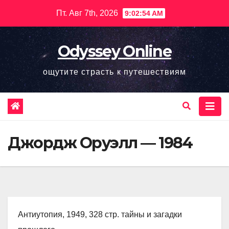
Перейти
Пт. Авг 7th, 2026
9:02:55 AM
к
содержимому
Odyssey Online
ощутите страсть к путешествиям
Джордж Оруэлл — 1984
Антиутопия, 1949, 328 стр. тайны и загадки