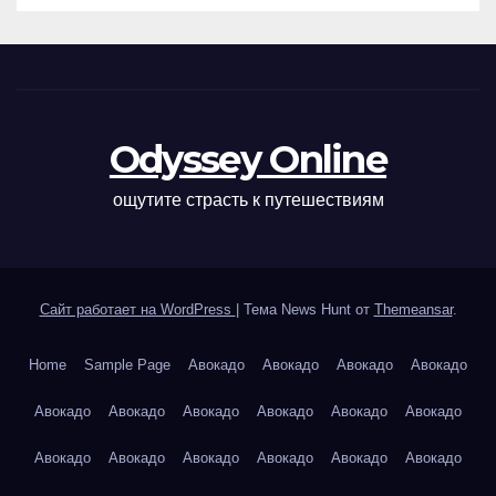
Odyssey Online
ощутите страсть к путешествиям
Сайт работает на WordPress
|
Тема News Hunt от
Themeansar
.
Home
Sample Page
Авокадо
Авокадо
Авокадо
Авокадо
Авокадо
Авокадо
Авокадо
Авокадо
Авокадо
Авокадо
Авокадо
Авокадо
Авокадо
Авокадо
Авокадо
Авокадо