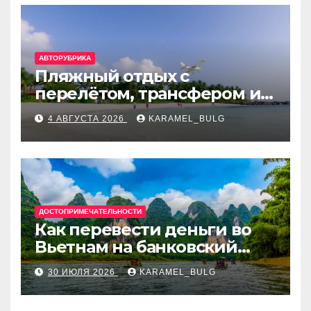
АВТОРУБРИКА
Пляжный отдых с
перелётом, трансфером и
отелем на Мальдивах, в
4 АВГУСТА 2026
KARAMEL_BULG
Турции, Греции, Таиланде
и Европе
ДОСТОПРИМЕЧАТЕЛЬНОСТИ
Как перевести деньги во
Вьетнам на банковский
счёт: VietcomBank, BIDV,
30 ИЮЛЯ 2026
KARAMEL_BULG
Techcombank и другие
банки