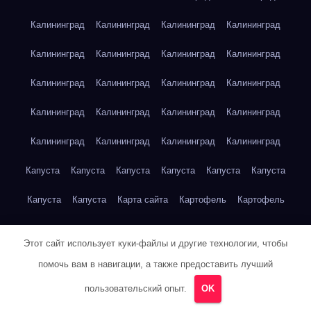
Калининград
Калининград
Калининград
Калининград
Калининград
Калининград
Калининград
Калининград
Калининград
Калининград
Калининград
Калининград
Калининград
Калининград
Калининград
Калининград
Калининград
Калининград
Калининград
Калининград
Капуста
Капуста
Капуста
Капуста
Капуста
Капуста
Капуста
Капуста
Карта сайта
Картофель
Картофель
Картофель
Картофель
Картофель
Картофель
Этот сайт использует куки-файлы и другие технологии, чтобы
Картофель
Картофель
Кейптаун
Кейптаун
Кейптаун
помочь вам в навигации, а также предоставить лучший
Кейптаун
Кейптаун
Кейптаун
Кейптаун
Кейптаун
пользовательский опыт.
OK