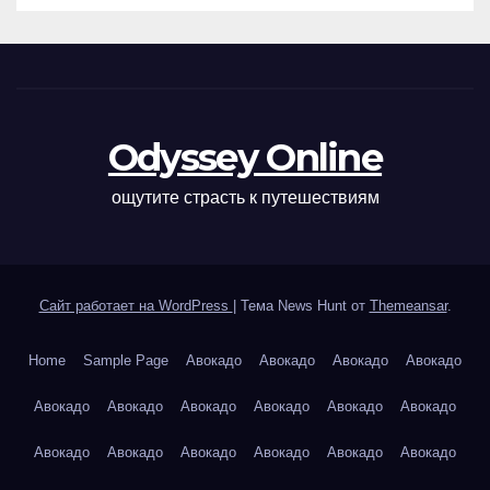
Odyssey Online
ощутите страсть к путешествиям
Сайт работает на WordPress
|
Тема News Hunt от
Themeansar
.
Home
Sample Page
Авокадо
Авокадо
Авокадо
Авокадо
Авокадо
Авокадо
Авокадо
Авокадо
Авокадо
Авокадо
Авокадо
Авокадо
Авокадо
Авокадо
Авокадо
Авокадо