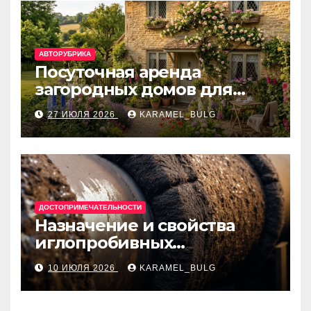
АВТОРУБРИКА
Посуточная аренда
загородных домов для
отдыха
27 ИЮЛЯ 2026
KARAMEL_BULG
ДОСТОПРИМЕЧАТЕЛЬНОСТИ
Назначение и свойства
иглопробивных
базальтовых огнеупорных
10 ИЮЛЯ 2026
KARAMEL_BULG
матов