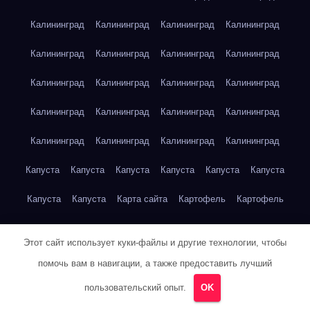
Калининград
Калининград
Калининград
Калининград
Калининград
Калининград
Калининград
Калининград
Калининград
Калининград
Калининград
Калининград
Калининград
Калининград
Калининград
Калининград
Калининград
Калининград
Калининград
Калининград
Капуста
Капуста
Капуста
Капуста
Капуста
Капуста
Капуста
Капуста
Карта сайта
Картофель
Картофель
Картофель
Картофель
Картофель
Картофель
Этот сайт использует куки-файлы и другие технологии, чтобы
Картофель
Картофель
Кейптаун
Кейптаун
Кейптаун
помочь вам в навигации, а также предоставить лучший
Кейптаун
Кейптаун
Кейптаун
Кейптаун
Кейптаун
пользовательский опыт.
OK