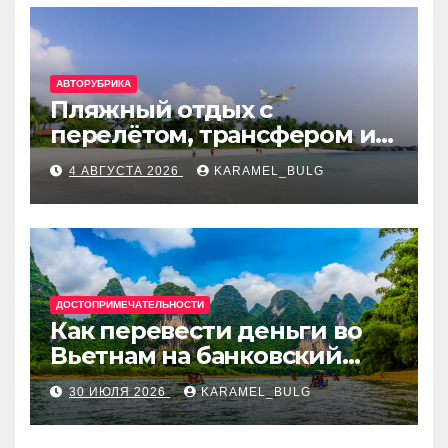
АВТОРУБРИКА
Пляжный отдых с
перелётом, трансфером и
отелем на Мальдивах, в
4 АВГУСТА 2026
KARAMEL_BULG
Турции, Греции, Таиланде
и Европе
ДОСТОПРИМЕЧАТЕЛЬНОСТИ
Как перевести деньги во
Вьетнам на банковский
счёт: VietcomBank, BIDV,
30 ИЮЛЯ 2026
KARAMEL_BULG
Techcombank и другие
банки