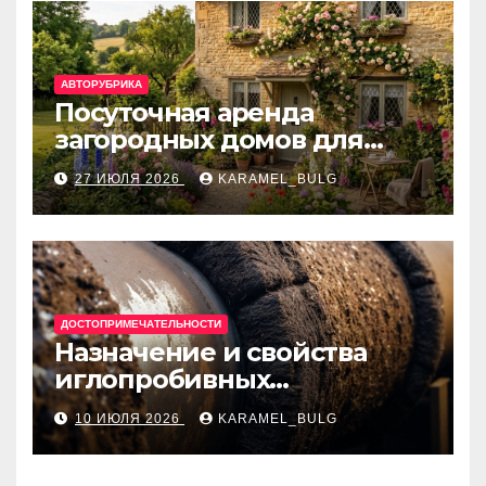
АВТОРУБРИКА
Посуточная аренда
загородных домов для
отдыха
27 ИЮЛЯ 2026
KARAMEL_BULG
ДОСТОПРИМЕЧАТЕЛЬНОСТИ
Назначение и свойства
иглопробивных
базальтовых огнеупорных
10 ИЮЛЯ 2026
KARAMEL_BULG
матов