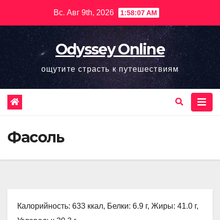
Перейти
Вс. Авг 9th, 2026
1:58:08 AM
к
содержимому
Odyssey Online
ощутите страсть к путешествиям
Фасоль
Калорийность: 633 ккал, Белки: 6.9 г, Жиры: 41.0 г,