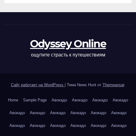
Odyssey Online
ощутите страсть к путешествиям
Сайт работает на WordPress
|
Тема News Hunt от
Themeansar
.
Home
Sample Page
Авокадо
Авокадо
Авокадо
Авокадо
Авокадо
Авокадо
Авокадо
Авокадо
Авокадо
Авокадо
Авокадо
Авокадо
Авокадо
Авокадо
Авокадо
Авокадо