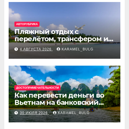
АВТОРУБРИКА
Пляжный отдых с
перелётом, трансфером и
отелем на Мальдивах, в
4 АВГУСТА 2026
KARAMEL_BULG
Турции, Греции, Таиланде
и Европе
ДОСТОПРИМЕЧАТЕЛЬНОСТИ
Как перевести деньги во
Вьетнам на банковский
счёт: VietcomBank, BIDV,
30 ИЮЛЯ 2026
KARAMEL_BULG
Techcombank и другие
банки