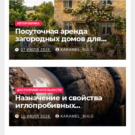
АВТОРУБРИКА
Посуточная аренда
загородных домов для
отдыха
27 ИЮЛЯ 2026
KARAMEL_BULG
ДОСТОПРИМЕЧАТЕЛЬНОСТИ
Назначение и свойства
иглопробивных
базальтовых огнеупорных
10 ИЮЛЯ 2026
KARAMEL_BULG
матов