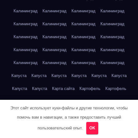
Калининград
Калининград
Калининград
Калининград
Калининград
Калининград
Калининград
Калининград
Калининград
Калининград
Калининград
Калининград
Калининград
Калининград
Калининград
Калининград
Калининград
Калининград
Калининград
Калининград
Капуста
Капуста
Капуста
Капуста
Капуста
Капуста
Капуста
Капуста
Карта сайта
Картофель
Картофель
Картофель
Картофель
Картофель
Картофель
Этот сайт использует куки-файлы и другие технологии, чтобы
Картофель
Картофель
Кейптаун
Кейптаун
Кейптаун
помочь вам в навигации, а также предоставить лучший
Кейптаун
Кейптаун
Кейптаун
Кейптаун
Кейптаун
пользовательский опыт.
OK