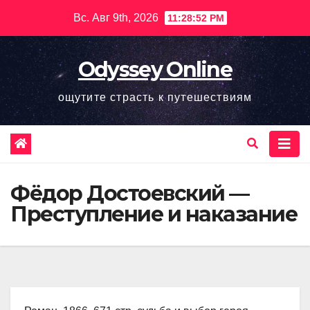
Перейти
Вс. Авг 9th, 2026
11:28:53 PM
к
содержимому
Odyssey Online
ощутите страсть к путешествиям
Фёдор Достоевский —
Преступление и наказание