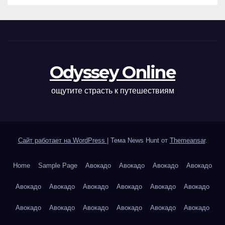
Odyssey Online
ощутите страсть к путешествиям
Сайт работает на WordPress
|
Тема News Hunt от
Themeansar
.
Home
Sample Page
Авокадо
Авокадо
Авокадо
Авокадо
Авокадо
Авокадо
Авокадо
Авокадо
Авокадо
Авокадо
Авокадо
Авокадо
Авокадо
Авокадо
Авокадо
Авокадо