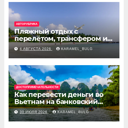
АВТОРУБРИКА
Пляжный отдых с
перелётом, трансфером и
отелем на Мальдивах, в
4 АВГУСТА 2026
KARAMEL_BULG
Турции, Греции, Таиланде
и Европе
ДОСТОПРИМЕЧАТЕЛЬНОСТИ
Как перевести деньги во
Вьетнам на банковский
счёт: VietcomBank, BIDV,
30 ИЮЛЯ 2026
KARAMEL_BULG
Techcombank и другие
банки