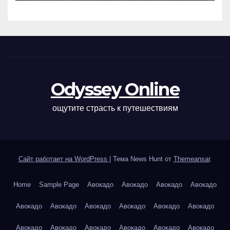
Odyssey Online
ощутите страсть к путешествиям
Сайт работает на WordPress
|
Тема News Hunt от
Themeansar
.
Home
Sample Page
Авокадо
Авокадо
Авокадо
Авокадо
Авокадо
Авокадо
Авокадо
Авокадо
Авокадо
Авокадо
Авокадо
Авокадо
Авокадо
Авокадо
Авокадо
Авокадо