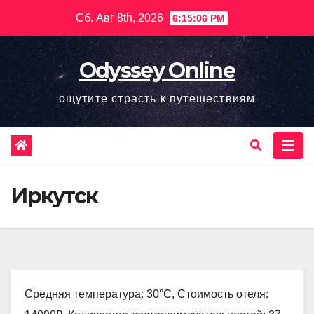
Перейти
Сб. Авг 8th, 2026
6:15:07 PM
к
содержимому
Odyssey Online
ощутите страсть к путешествиям
Иркутск
Средняя температура: 30°C, Стоимость отеля: