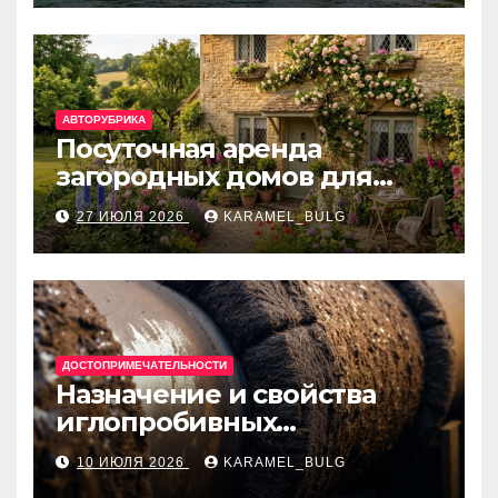
банки
АВТОРУБРИКА
Посуточная аренда
загородных домов для
отдыха
27 ИЮЛЯ 2026
KARAMEL_BULG
ДОСТОПРИМЕЧАТЕЛЬНОСТИ
Назначение и свойства
иглопробивных
базальтовых огнеупорных
10 ИЮЛЯ 2026
KARAMEL_BULG
матов