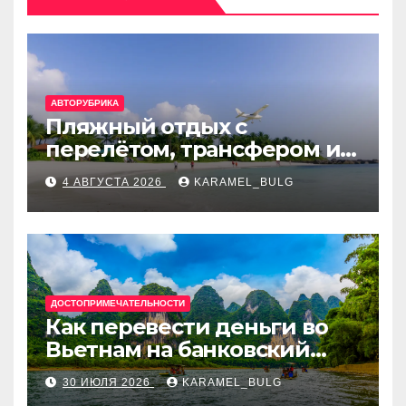
АВТОРУБРИКА
Пляжный отдых с
перелётом, трансфером и
отелем на Мальдивах, в
4 АВГУСТА 2026
KARAMEL_BULG
Турции, Греции, Таиланде
и Европе
ДОСТОПРИМЕЧАТЕЛЬНОСТИ
Как перевести деньги во
Вьетнам на банковский
счёт: VietcomBank, BIDV,
30 ИЮЛЯ 2026
KARAMEL_BULG
Techcombank и другие