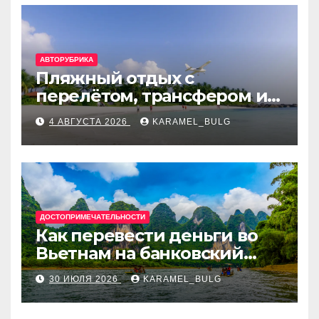
АВТОРУБРИКА
Пляжный отдых с
перелётом, трансфером и
отелем на Мальдивах, в
4 АВГУСТА 2026
KARAMEL_BULG
Турции, Греции, Таиланде
и Европе
ДОСТОПРИМЕЧАТЕЛЬНОСТИ
Как перевести деньги во
Вьетнам на банковский
счёт: VietcomBank, BIDV,
30 ИЮЛЯ 2026
KARAMEL_BULG
Techcombank и другие
банки