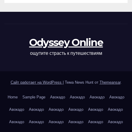
Odyssey Online
ощутите страсть к путешествиям
Сайт работает на WordPress
|
Тема News Hunt от
Themeansar
.
Home
Sample Page
Авокадо
Авокадо
Авокадо
Авокадо
Авокадо
Авокадо
Авокадо
Авокадо
Авокадо
Авокадо
Авокадо
Авокадо
Авокадо
Авокадо
Авокадо
Авокадо