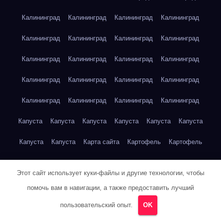
Калининград
Калининград
Калининград
Калининград
Калининград
Калининград
Калининград
Калининград
Калининград
Калининград
Калининград
Калининград
Калининград
Калининград
Калининград
Калининград
Калининград
Калининград
Калининград
Калининград
Капуста
Капуста
Капуста
Капуста
Капуста
Капуста
Капуста
Капуста
Карта сайта
Картофель
Картофель
Картофель
Картофель
Картофель
Картофель
Этот сайт использует куки-файлы и другие технологии, чтобы
Картофель
Картофель
Кейптаун
Кейптаун
Кейптаун
помочь вам в навигации, а также предоставить лучший
Кейптаун
Кейптаун
Кейптаун
Кейптаун
Кейптаун
пользовательский опыт.
OK