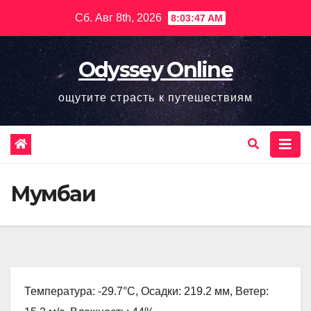
Перейти
Сб. Авг 8th, 2026
8:03:48 AM
к
содержимому
Odyssey Online
ощутите страсть к путешествиям
Мумбаи
Температура: -29.7°C, Осадки: 219.2 мм, Ветер: