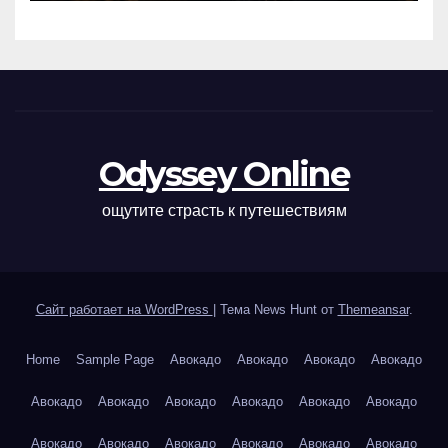
Odyssey Online
ощутите страсть к путешествиям
Сайт работает на WordPress
|
Тема News Hunt от
Themeansar
.
Home
Sample Page
Авокадо
Авокадо
Авокадо
Авокадо
Авокадо
Авокадо
Авокадо
Авокадо
Авокадо
Авокадо
Авокадо
Авокадо
Авокадо
Авокадо
Авокадо
Авокадо