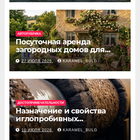
банки
АВТОРУБРИКА
Посуточная аренда
загородных домов для
отдыха
27 ИЮЛЯ 2026
KARAMEL_BULG
ДОСТОПРИМЕЧАТЕЛЬНОСТИ
Назначение и свойства
иглопробивных
базальтовых огнеупорных
10 ИЮЛЯ 2026
KARAMEL_BULG
матов