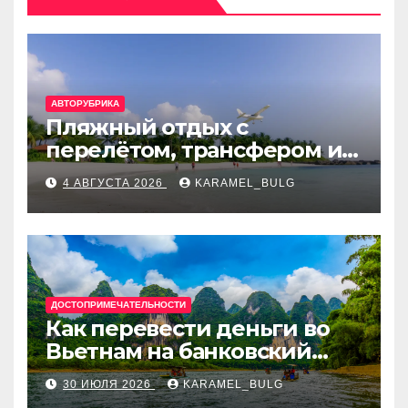
АВТОРУБРИКА
Пляжный отдых с
перелётом, трансфером и
отелем на Мальдивах, в
4 АВГУСТА 2026
KARAMEL_BULG
Турции, Греции, Таиланде
и Европе
ДОСТОПРИМЕЧАТЕЛЬНОСТИ
Как перевести деньги во
Вьетнам на банковский
счёт: VietcomBank, BIDV,
30 ИЮЛЯ 2026
KARAMEL_BULG
Techcombank и другие