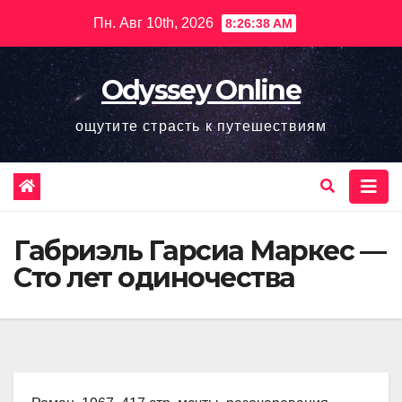
Перейти
Пн. Авг 10th, 2026
8:26:39 AM
к
содержимому
Odyssey Online
ощутите страсть к путешествиям
Габриэль Гарсиа Маркес —
Сто лет одиночества