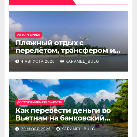
АВТОРУБРИКА
Пляжный отдых с
перелётом, трансфером и
отелем на Мальдивах, в
4 АВГУСТА 2026
KARAMEL_BULG
Турции, Греции, Таиланде
и Европе
ДОСТОПРИМЕЧАТЕЛЬНОСТИ
Как перевести деньги во
Вьетнам на банковский
счёт: VietcomBank, BIDV,
30 ИЮЛЯ 2026
KARAMEL_BULG
Techcombank и другие