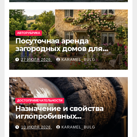
банки
АВТОРУБРИКА
Посуточная аренда
загородных домов для
отдыха
27 ИЮЛЯ 2026
KARAMEL_BULG
ДОСТОПРИМЕЧАТЕЛЬНОСТИ
Назначение и свойства
иглопробивных
базальтовых огнеупорных
10 ИЮЛЯ 2026
KARAMEL_BULG
матов