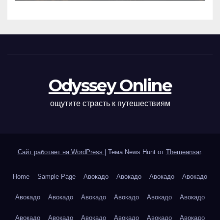
Odyssey Online
ощутите страсть к путешествиям
Сайт работает на WordPress
|
Тема News Hunt от
Themeansar
.
Home
Sample Page
Авокадо
Авокадо
Авокадо
Авокадо
Авокадо
Авокадо
Авокадо
Авокадо
Авокадо
Авокадо
Авокадо
Авокадо
Авокадо
Авокадо
Авокадо
Авокадо