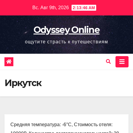
Перейти
Вс. Авг 9th, 2026
2:13:47 AM
к
содержимому
Odyssey Online
ощутите страсть к путешествиям
Иркутск
Средняя температура: -6°C, Стоимость отеля: