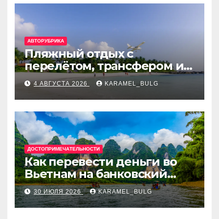
АВТОРУБРИКА
Пляжный отдых с
перелётом, трансфером и
отелем на Мальдивах, в
4 АВГУСТА 2026
KARAMEL_BULG
Турции, Греции, Таиланде
и Европе
ДОСТОПРИМЕЧАТЕЛЬНОСТИ
Как перевести деньги во
Вьетнам на банковский
счёт: VietcomBank, BIDV,
30 ИЮЛЯ 2026
KARAMEL_BULG
Techcombank и другие
банки