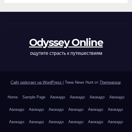
Odyssey Online
ощутите страсть к путешествиям
Сайт работает на WordPress
|
Тема News Hunt от
Themeansar
.
Home
Sample Page
Авокадо
Авокадо
Авокадо
Авокадо
Авокадо
Авокадо
Авокадо
Авокадо
Авокадо
Авокадо
Авокадо
Авокадо
Авокадо
Авокадо
Авокадо
Авокадо