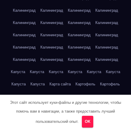
Калининград
Калининград
Калининград
Калининград
Калининград
Калининград
Калининград
Калининград
Калининград
Калининград
Калининград
Калининград
Калининград
Калининград
Калининград
Калининград
Калининград
Калининград
Калининград
Калининград
Капуста
Капуста
Капуста
Капуста
Капуста
Капуста
Капуста
Капуста
Карта сайта
Картофель
Картофель
Картофель
Картофель
Картофель
Картофель
Этот сайт использует куки-файлы и другие технологии, чтобы
Картофель
Картофель
Кейптаун
Кейптаун
Кейптаун
помочь вам в навигации, а также предоставить лучший
Кейптаун
Кейптаун
Кейптаун
Кейптаун
Кейптаун
пользовательский опыт.
OK