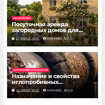
АВТОРУБРИКА
Посуточная аренда
загородных домов для
отдыха
27 ИЮЛЯ 2026
KARAMEL_BULG
ДОСТОПРИМЕЧАТЕЛЬНОСТИ
Назначение и свойства
иглопробивных
базальтовых огнеупорных
10 ИЮЛЯ 2026
KARAMEL_BULG
матов