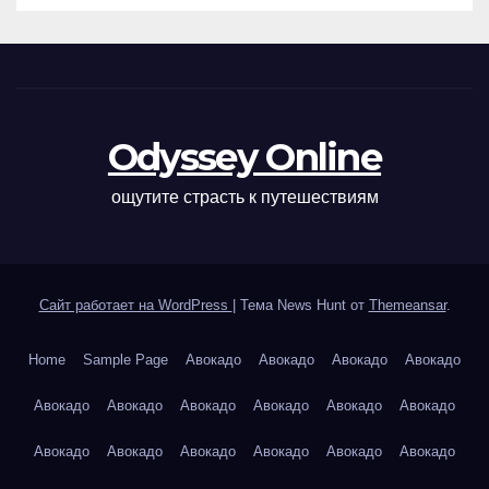
Odyssey Online
ощутите страсть к путешествиям
Сайт работает на WordPress
|
Тема News Hunt от
Themeansar
.
Home
Sample Page
Авокадо
Авокадо
Авокадо
Авокадо
Авокадо
Авокадо
Авокадо
Авокадо
Авокадо
Авокадо
Авокадо
Авокадо
Авокадо
Авокадо
Авокадо
Авокадо