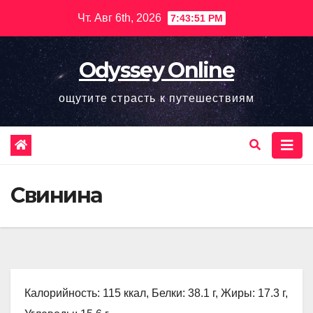
Перейти
Чт. Авг 6th, 2026
7:43:52 PM
к
содержимому
Odyssey Online
ощутите страсть к путешествиям
Свинина
Калорийность: 115 ккал, Белки: 38.1 г, Жиры: 17.3 г,