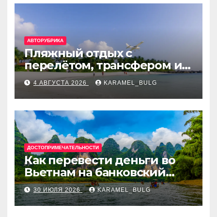
АВТОРУБРИКА
Пляжный отдых с
перелётом, трансфером и
отелем на Мальдивах, в
4 АВГУСТА 2026
KARAMEL_BULG
Турции, Греции, Таиланде
и Европе
ДОСТОПРИМЕЧАТЕЛЬНОСТИ
Как перевести деньги во
Вьетнам на банковский
счёт: VietcomBank, BIDV,
30 ИЮЛЯ 2026
KARAMEL_BULG
Techcombank и другие
банки