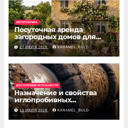
АВТОРУБРИКА
Посуточная аренда
загородных домов для
отдыха
27 ИЮЛЯ 2026
KARAMEL_BULG
ДОСТОПРИМЕЧАТЕЛЬНОСТИ
Назначение и свойства
иглопробивных
базальтовых огнеупорных
10 ИЮЛЯ 2026
KARAMEL_BULG
матов