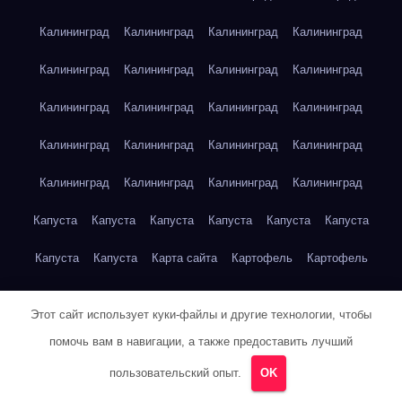
Калининград
Калининград
Калининград
Калининград
Калининград
Калининград
Калининград
Калининград
Калининград
Калининград
Калининград
Калининград
Калининград
Калининград
Калининград
Калининград
Калининград
Калининград
Калининград
Калининград
Капуста
Капуста
Капуста
Капуста
Капуста
Капуста
Капуста
Капуста
Карта сайта
Картофель
Картофель
Картофель
Картофель
Картофель
Картофель
Этот сайт использует куки-файлы и другие технологии, чтобы
Картофель
Картофель
Кейптаун
Кейптаун
Кейптаун
помочь вам в навигации, а также предоставить лучший
Кейптаун
Кейптаун
Кейптаун
Кейптаун
Кейптаун
пользовательский опыт.
OK