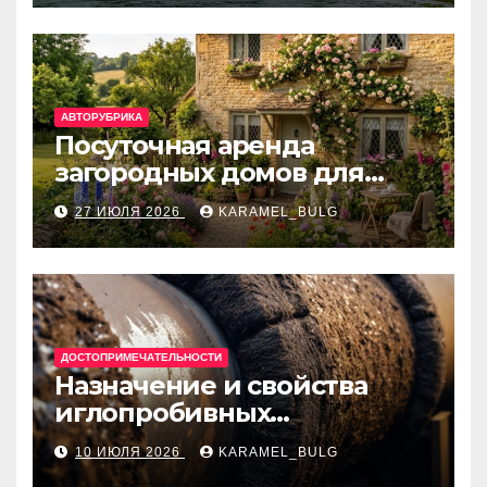
банки
АВТОРУБРИКА
Посуточная аренда
загородных домов для
отдыха
27 ИЮЛЯ 2026
KARAMEL_BULG
ДОСТОПРИМЕЧАТЕЛЬНОСТИ
Назначение и свойства
иглопробивных
базальтовых огнеупорных
10 ИЮЛЯ 2026
KARAMEL_BULG
матов