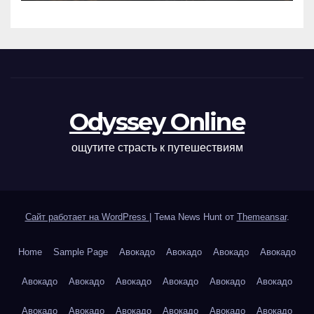
Odyssey Online
ощутите страсть к путешествиям
Сайт работает на WordPress
|
Тема News Hunt от
Themeansar
.
Home
Sample Page
Авокадо
Авокадо
Авокадо
Авокадо
Авокадо
Авокадо
Авокадо
Авокадо
Авокадо
Авокадо
Авокадо
Авокадо
Авокадо
Авокадо
Авокадо
Авокадо