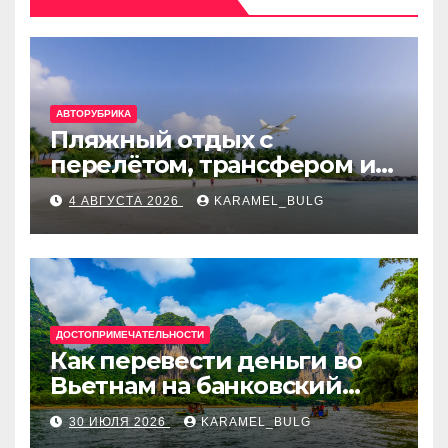
АВТОРУБРИКА
Пляжный отдых с
перелётом, трансфером и
отелем на Мальдивах, в
4 АВГУСТА 2026
KARAMEL_BULG
Турции, Греции, Таиланде
и Европе
ДОСТОПРИМЕЧАТЕЛЬНОСТИ
Как перевести деньги во
Вьетнам на банковский
счёт: VietcomBank, BIDV,
30 ИЮЛЯ 2026
KARAMEL_BULG
Techcombank и другие