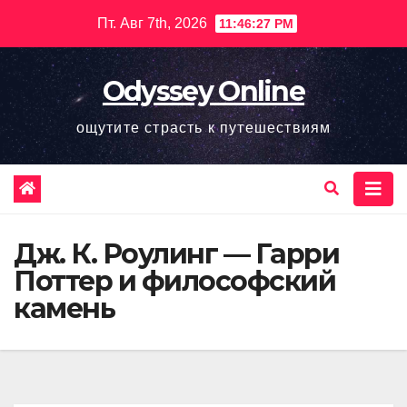
Перейти
Пт. Авг 7th, 2026
11:46:29 PM
к
содержимому
Odyssey Online
ощутите страсть к путешествиям
Дж. К. Роулинг — Гарри
Поттер и философский
камень