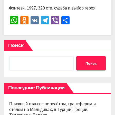
Фэнтези, 1997, 320 стр. судьба и выбор героя
W
O
V
T
Vi
О
h
d
K
el
b
тп
at
n
e
er
р
s
o
gr
а
Поиск
A
kl
a
в
p
a
m
и
Поиск
p
ss
ть
ni
ki
Последние Публикации
Пляжный отдых с перелётом, трансфером и
отелем на Мальдивах, в Турции, Греции,