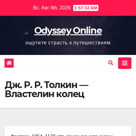
Перейти
Вс. Авг 9th, 2026
1:57:34 AM
к
содержимому
Odyssey Online
ощутите страсть к путешествиям
Дж. Р. Р. Толкин —
Властелин колец