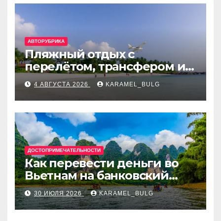
АВТОРУБРИКА
Пляжный отдых с
перелётом, трансфером и
отелем на Мальдивах, в
4 АВГУСТА 2026
KARAMEL_BULG
Турции, Греции, Таиланде
и Европе
ДОСТОПРИМЕЧАТЕЛЬНОСТИ
Как перевести деньги во
Вьетнам на банковский
счёт: VietcomBank, BIDV,
30 ИЮЛЯ 2026
KARAMEL_BULG
Techcombank и другие
банки