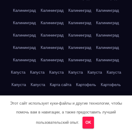
Калининград
Калининград
Калининград
Калининград
Калининград
Калининград
Калининград
Калининград
Калининград
Калининград
Калининград
Калининград
Калининград
Калининград
Калининград
Калининград
Калининград
Калининград
Калининград
Калининград
Капуста
Капуста
Капуста
Капуста
Капуста
Капуста
Капуста
Капуста
Карта сайта
Картофель
Картофель
Картофель
Картофель
Картофель
Картофель
Этот сайт использует куки-файлы и другие технологии, чтобы
Картофель
Картофель
Кейптаун
Кейптаун
Кейптаун
помочь вам в навигации, а также предоставить лучший
Кейптаун
Кейптаун
Кейптаун
Кейптаун
Кейптаун
пользовательский опыт.
OK