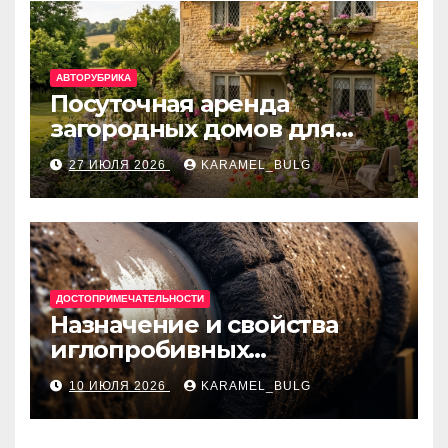
АВТОРУБРИКА
Посуточная аренда
загородных домов для
отдыха
27 ИЮЛЯ 2026
KARAMEL_BULG
ДОСТОПРИМЕЧАТЕЛЬНОСТИ
Назначение и свойства
иглопробивных
базальтовых огнеупорных
10 ИЮЛЯ 2026
KARAMEL_BULG
матов