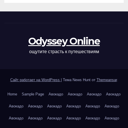
Odyssey Online
ощутите страсть к путешествиям
Сайт работает на WordPress
|
Тема News Hunt от
Themeansar
.
Home
Sample Page
Авокадо
Авокадо
Авокадо
Авокадо
Авокадо
Авокадо
Авокадо
Авокадо
Авокадо
Авокадо
Авокадо
Авокадо
Авокадо
Авокадо
Авокадо
Авокадо