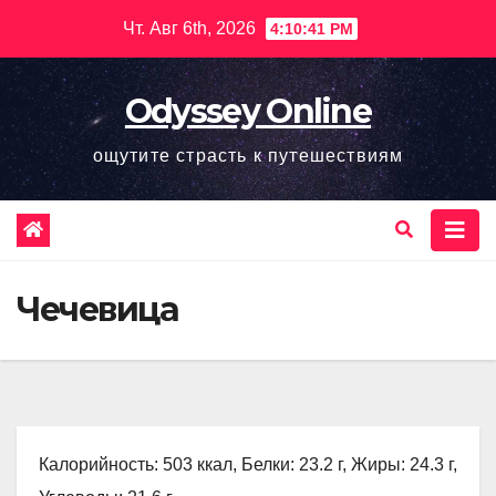
Перейти
Чт. Авг 6th, 2026
4:10:42 PM
к
содержимому
Odyssey Online
ощутите страсть к путешествиям
Чечевица
Калорийность: 503 ккал, Белки: 23.2 г, Жиры: 24.3 г,