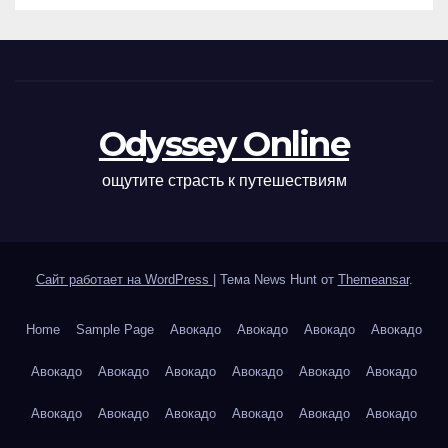
Odyssey Online
ощутите страсть к путешествиям
Сайт работает на WordPress
|
Тема News Hunt от
Themeansar
.
Home
Sample Page
Авокадо
Авокадо
Авокадо
Авокадо
Авокадо
Авокадо
Авокадо
Авокадо
Авокадо
Авокадо
Авокадо
Авокадо
Авокадо
Авокадо
Авокадо
Авокадо