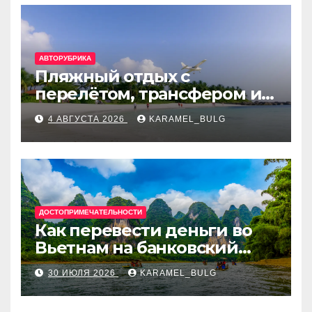
АВТОРУБРИКА
Пляжный отдых с
перелётом, трансфером и
отелем на Мальдивах, в
4 АВГУСТА 2026
KARAMEL_BULG
Турции, Греции, Таиланде
и Европе
ДОСТОПРИМЕЧАТЕЛЬНОСТИ
Как перевести деньги во
Вьетнам на банковский
счёт: VietcomBank, BIDV,
30 ИЮЛЯ 2026
KARAMEL_BULG
Techcombank и другие
банки