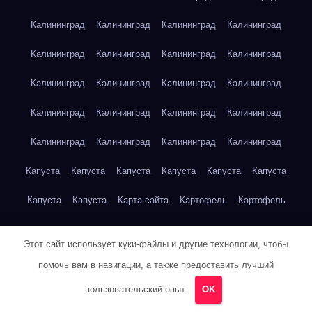
Калининград
Калининград
Калининград
Калининград
Калининград
Калининград
Калининград
Калининград
Калининград
Калининград
Калининград
Калининград
Калининград
Калининград
Калининград
Калининград
Калининград
Калининград
Калининград
Калининград
Капуста
Капуста
Капуста
Капуста
Капуста
Капуста
Капуста
Капуста
Карта сайта
Картофель
Картофель
Картофель
Картофель
Картофель
Картофель
Этот сайт использует куки-файлы и другие технологии, чтобы
Картофель
Картофель
Кейптаун
Кейптаун
Кейптаун
помочь вам в навигации, а также предоставить лучший
Кейптаун
Кейптаун
Кейптаун
Кейптаун
Кейптаун
пользовательский опыт.
OK