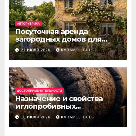
АВТОРУБРИКА
Посуточная аренда
загородных домов для
отдыха
27 ИЮЛЯ 2026
KARAMEL_BULG
ДОСТОПРИМЕЧАТЕЛЬНОСТИ
Назначение и свойства
иглопробивных
базальтовых огнеупорных
10 ИЮЛЯ 2026
KARAMEL_BULG
матов