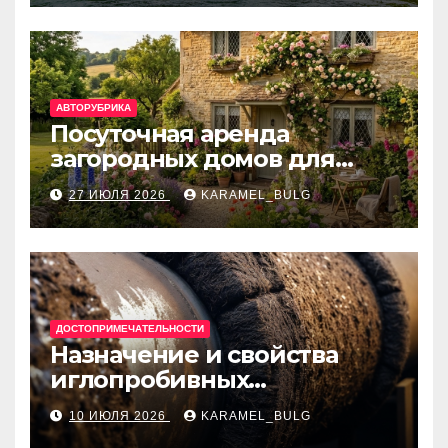
банки
АВТОРУБРИКА
Посуточная аренда
загородных домов для
отдыха
27 ИЮЛЯ 2026
KARAMEL_BULG
ДОСТОПРИМЕЧАТЕЛЬНОСТИ
Назначение и свойства
иглопробивных
базальтовых огнеупорных
10 ИЮЛЯ 2026
KARAMEL_BULG
матов