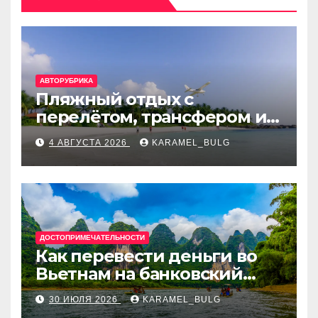
АВТОРУБРИКА
Пляжный отдых с
перелётом, трансфером и
отелем на Мальдивах, в
4 АВГУСТА 2026
KARAMEL_BULG
Турции, Греции, Таиланде
и Европе
ДОСТОПРИМЕЧАТЕЛЬНОСТИ
Как перевести деньги во
Вьетнам на банковский
счёт: VietcomBank, BIDV,
30 ИЮЛЯ 2026
KARAMEL_BULG
Techcombank и другие