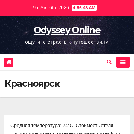
Перейти
Чт. Авг 6th, 2026
4:56:44 AM
к
содержимому
Odyssey Online
ощутите страсть к путешествиям
Красноярск
Средняя температура: 24°C, Стоимость отеля: