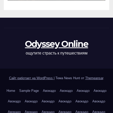
Odyssey Online
ощутите страсть к путешествиям
Сайт работает на WordPress
|
Тема News Hunt от
Themeansar
.
Home
Sample Page
Авокадо
Авокадо
Авокадо
Авокадо
Авокадо
Авокадо
Авокадо
Авокадо
Авокадо
Авокадо
Авокадо
Авокадо
Авокадо
Авокадо
Авокадо
Авокадо