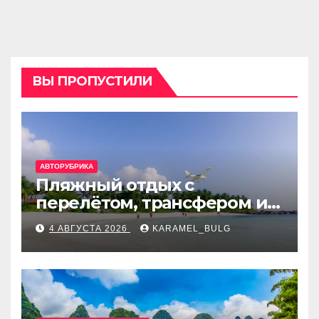
ВЫ ПРОПУСТИЛИ
АВТОРУБРИКА
Пляжный отдых с
перелётом, трансфером и
отелем на Мальдивах, в
4 АВГУСТА 2026
KARAMEL_BULG
Турции, Греции, Таиланде
и Европе