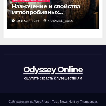
ДОСТОПРИМЕЧАТЕЛЬНОСТИ
Назначение и свойства
иглопробивных
базальтовых огнеупорных
10 ИЮЛЯ 2026
KARAMEL_BULG
матов
Odyssey Online
ощутите страсть к путешествиям
Сайт работает на WordPress
|
Тема News Hunt от
Themeansar
.