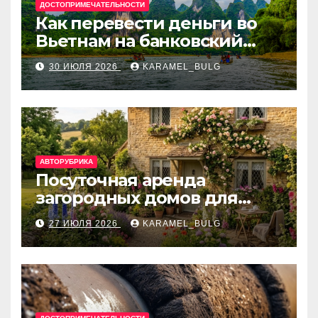
ДОСТОПРИМЕЧАТЕЛЬНОСТИ
Как перевести деньги во
Вьетнам на банковский
счёт: VietcomBank, BIDV,
30 ИЮЛЯ 2026
KARAMEL_BULG
Techcombank и другие
банки
АВТОРУБРИКА
Посуточная аренда
загородных домов для
отдыха
27 ИЮЛЯ 2026
KARAMEL_BULG