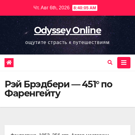
Перейти
Чт. Авг 6th, 2026
8:40:06 AM
к
содержимому
Odyssey Online
ощутите страсть к путешествиям
Рэй Брэдбери — 451° по
Фаренгейту