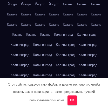
Йогурт
Йогурт
Йогурт
Йогурт
Казань
Казань
Казань
Казань
Казань
Казань
Казань
Казань
Казань
Казань
Казань
Казань
Казань
Казань
Казань
Казань
Казань
Казань
Казань
Казань
Калининград
Калининград
Калининград
Калининград
Калининград
Калининград
Калининград
Калининград
Калининград
Калининград
Калининград
Калининград
Калининград
Калининград
Калининград
Калининград
Калининград
Калининград
Этот сайт использует куки-файлы и другие технологии, чтобы
Калининград
Калининград
Калининград
Калининград
помочь вам в навигации, а также предоставить лучший
Капуста
Капуста
Капуста
Капуста
Капуста
Капуста
пользовательский опыт.
OK
Капуста
Капуста
Карта сайта
Картофель
Картофель