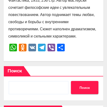
Фантастика, 1953, 256 стр. Автор мастерски
сочетает философские идеи с увлекательным
повествованием. Автор поднимает темы любви,
свободы и борьбы с внутренними
противоречиями. Сюжет наполнен драматизмом,
символикой и сильными характерами.
W
O
V
T
Vi
О
h
d
K
el
b
тп
at
n
e
er
р
s
o
gr
а
Поиск
A
kl
a
в
p
a
m
и
Поиск
p
ss
ть
ni