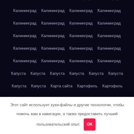
Калининград
Калининград
Калининград
Калининград
Калининград
Калининград
Калининград
Калининград
Калининград
Калининград
Калининград
Калининград
Калининград
Калининград
Калининград
Калининград
Калининград
Калининград
Калининград
Калининград
Капуста
Капуста
Капуста
Капуста
Капуста
Капуста
Капуста
Капуста
Карта сайта
Картофель
Картофель
Картофель
Картофель
Картофель
Картофель
Этот сайт использует куки-файлы и другие технологии, чтобы
Картофель
Картофель
Кейптаун
Кейптаун
Кейптаун
помочь вам в навигации, а также предоставить лучший
Кейптаун
Кейптаун
Кейптаун
Кейптаун
Кейптаун
пользовательский опыт.
OK