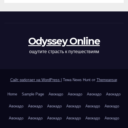
Odyssey Online
ощутите страсть к путешествиям
Сайт работает на WordPress
|
Тема News Hunt от
Themeansar
.
Home
Sample Page
Авокадо
Авокадо
Авокадо
Авокадо
Авокадо
Авокадо
Авокадо
Авокадо
Авокадо
Авокадо
Авокадо
Авокадо
Авокадо
Авокадо
Авокадо
Авокадо