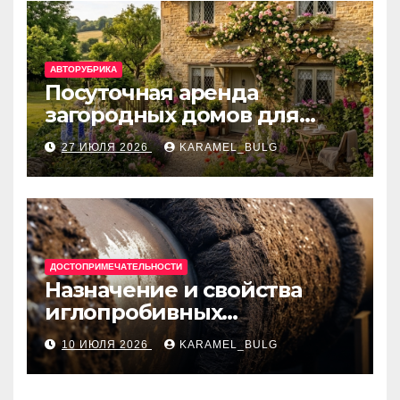
АВТОРУБРИКА
Посуточная аренда
загородных домов для
отдыха
27 ИЮЛЯ 2026
KARAMEL_BULG
ДОСТОПРИМЕЧАТЕЛЬНОСТИ
Назначение и свойства
иглопробивных
базальтовых огнеупорных
10 ИЮЛЯ 2026
KARAMEL_BULG
матов