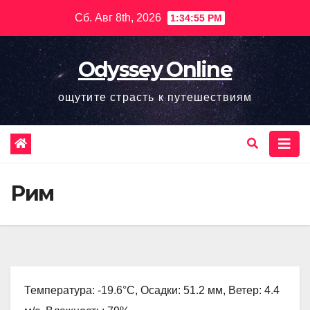
Перейти
Сб. Авг 8th, 2026
1:34:56 PM
к
содержимому
Odyssey Online
ощутите страсть к путешествиям
Рим
Температура: -19.6°C, Осадки: 51.2 мм, Ветер: 4.4