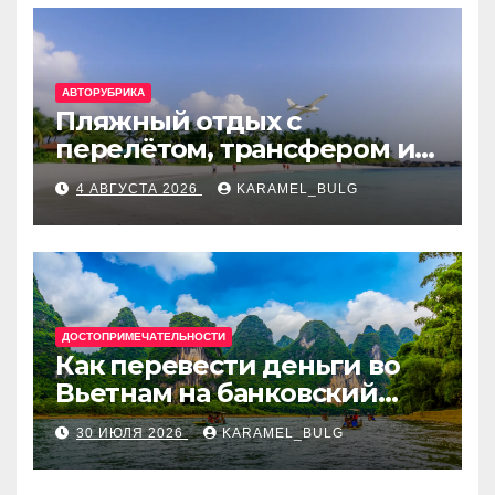
АВТОРУБРИКА
Пляжный отдых с
перелётом, трансфером и
отелем на Мальдивах, в
4 АВГУСТА 2026
KARAMEL_BULG
Турции, Греции, Таиланде
и Европе
ДОСТОПРИМЕЧАТЕЛЬНОСТИ
Как перевести деньги во
Вьетнам на банковский
счёт: VietcomBank, BIDV,
30 ИЮЛЯ 2026
KARAMEL_BULG
Techcombank и другие
банки