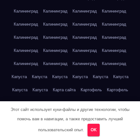
Калининград
Калининград
Калининград
Калининград
Калининград
Калининград
Калининград
Калининград
Калининград
Калининград
Калининград
Калининград
Калининград
Калининград
Калининград
Калининград
Калининград
Калининград
Калининград
Калининград
Капуста
Капуста
Капуста
Капуста
Капуста
Капуста
Капуста
Капуста
Карта сайта
Картофель
Картофель
Картофель
Картофель
Картофель
Картофель
Этот сайт использует куки-файлы и другие технологии, чтобы
Картофель
Картофель
Кейптаун
Кейптаун
Кейптаун
помочь вам в навигации, а также предоставить лучший
Кейптаун
Кейптаун
Кейптаун
Кейптаун
Кейптаун
пользовательский опыт.
OK