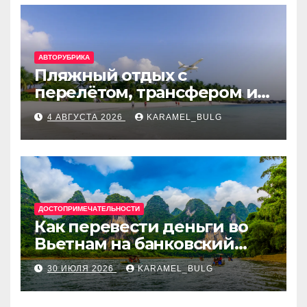
АВТОРУБРИКА
Пляжный отдых с
перелётом, трансфером и
отелем на Мальдивах, в
4 АВГУСТА 2026
KARAMEL_BULG
Турции, Греции, Таиланде
и Европе
ДОСТОПРИМЕЧАТЕЛЬНОСТИ
Как перевести деньги во
Вьетнам на банковский
счёт: VietcomBank, BIDV,
30 ИЮЛЯ 2026
KARAMEL_BULG
Techcombank и другие
банки