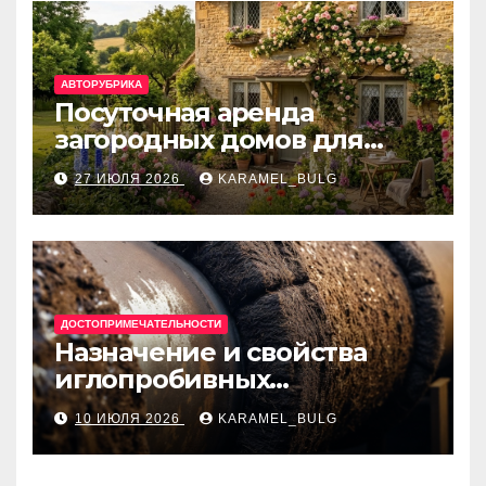
АВТОРУБРИКА
Посуточная аренда
загородных домов для
отдыха
27 ИЮЛЯ 2026
KARAMEL_BULG
ДОСТОПРИМЕЧАТЕЛЬНОСТИ
Назначение и свойства
иглопробивных
базальтовых огнеупорных
10 ИЮЛЯ 2026
KARAMEL_BULG
матов