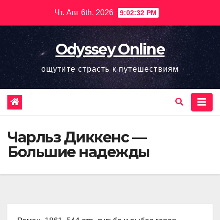
Перейти
Чт. Авг 6th, 2026
9:02:33 PM
к
содержимому
Odyssey Online
ощутите страсть к путешествиям
Чарльз Диккенс —
Большие надежды