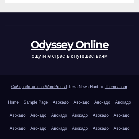
Odyssey Online
ощутите страсть к путешествиям
Сайт работает на WordPress
|
Тема News Hunt от
Themeansar
.
Home
Sample Page
Авокадо
Авокадо
Авокадо
Авокадо
Авокадо
Авокадо
Авокадо
Авокадо
Авокадо
Авокадо
Авокадо
Авокадо
Авокадо
Авокадо
Авокадо
Авокадо