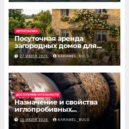
банки
АВТОРУБРИКА
Посуточная аренда
загородных домов для
отдыха
27 ИЮЛЯ 2026
KARAMEL_BULG
ДОСТОПРИМЕЧАТЕЛЬНОСТИ
Назначение и свойства
иглопробивных
базальтовых огнеупорных
10 ИЮЛЯ 2026
KARAMEL_BULG
матов