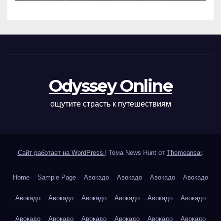
Odyssey Online
ощутите страсть к путешествиям
Сайт работает на WordPress
|
Тема News Hunt от
Themeansar
.
Home
Sample Page
Авокадо
Авокадо
Авокадо
Авокадо
Авокадо
Авокадо
Авокадо
Авокадо
Авокадо
Авокадо
Авокадо
Авокадо
Авокадо
Авокадо
Авокадо
Авокадо