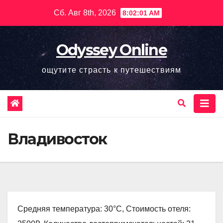
Перейти
Сб. Авг 8th, 2026
8:02:02 AM
к
содержимому
Odyssey Online
ощутите страсть к путешествиям
Владивосток
Средняя температура: 30°C, Стоимость отеля: