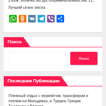
2500₽, Количество достопримечательностей: 21,
Лучший сезон: весна
W
O
V
T
Vi
О
h
d
K
el
b
тп
at
n
e
er
р
s
o
gr
а
Поиск
A
kl
a
в
p
a
m
и
Поиск
p
ss
ть
ni
ki
Последние Публикации
Пляжный отдых с перелётом, трансфером и
отелем на Мальдивах, в Турции, Греции,