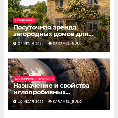
АВТОРУБРИКА
Посуточная аренда
загородных домов для
отдыха
27 ИЮЛЯ 2026
KARAMEL_BULG
ДОСТОПРИМЕЧАТЕЛЬНОСТИ
Назначение и свойства
иглопробивных
базальтовых огнеупорных
10 ИЮЛЯ 2026
KARAMEL_BULG
матов