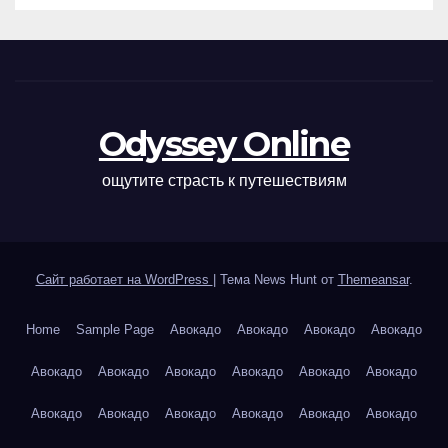
Odyssey Online
ощутите страсть к путешествиям
Сайт работает на WordPress
|
Тема News Hunt от
Themeansar
.
Home
Sample Page
Авокадо
Авокадо
Авокадо
Авокадо
Авокадо
Авокадо
Авокадо
Авокадо
Авокадо
Авокадо
Авокадо
Авокадо
Авокадо
Авокадо
Авокадо
Авокадо