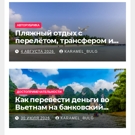
АВТОРУБРИКА
Пляжный отдых с
перелётом, трансфером и
отелем на Мальдивах, в
4 АВГУСТА 2026
KARAMEL_BULG
Турции, Греции, Таиланде
и Европе
ДОСТОПРИМЕЧАТЕЛЬНОСТИ
Как перевести деньги во
Вьетнам на банковский
счёт: VietcomBank, BIDV,
30 ИЮЛЯ 2026
KARAMEL_BULG
Techcombank и другие
банки