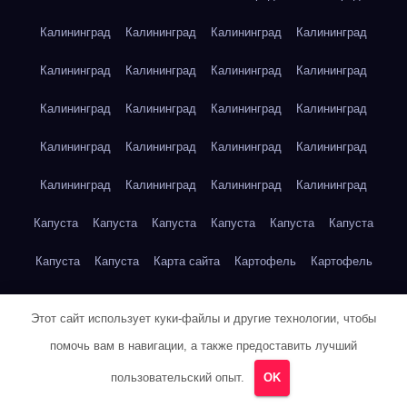
Калининград
Калининград
Калининград
Калининград
Калининград
Калининград
Калининград
Калининград
Калининград
Калининград
Калининград
Калининград
Калининград
Калининград
Калининград
Калининград
Калининград
Калининград
Калининград
Калининград
Капуста
Капуста
Капуста
Капуста
Капуста
Капуста
Капуста
Капуста
Карта сайта
Картофель
Картофель
Картофель
Картофель
Картофель
Картофель
Этот сайт использует куки-файлы и другие технологии, чтобы
Картофель
Картофель
Кейптаун
Кейптаун
Кейптаун
помочь вам в навигации, а также предоставить лучший
Кейптаун
Кейптаун
Кейптаун
Кейптаун
Кейптаун
пользовательский опыт.
OK