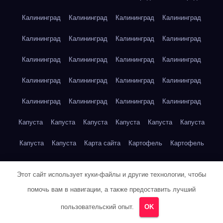
Калининград
Калининград
Калининград
Калининград
Калининград
Калининград
Калининград
Калининград
Калининград
Калининград
Калининград
Калининград
Калининград
Калининград
Калининград
Калининград
Калининград
Калининград
Калининград
Калининград
Капуста
Капуста
Капуста
Капуста
Капуста
Капуста
Капуста
Капуста
Карта сайта
Картофель
Картофель
Картофель
Картофель
Картофель
Картофель
Этот сайт использует куки-файлы и другие технологии, чтобы
Картофель
Картофель
Кейптаун
Кейптаун
Кейптаун
помочь вам в навигации, а также предоставить лучший
Кейптаун
Кейптаун
Кейптаун
Кейптаун
Кейптаун
пользовательский опыт.
OK