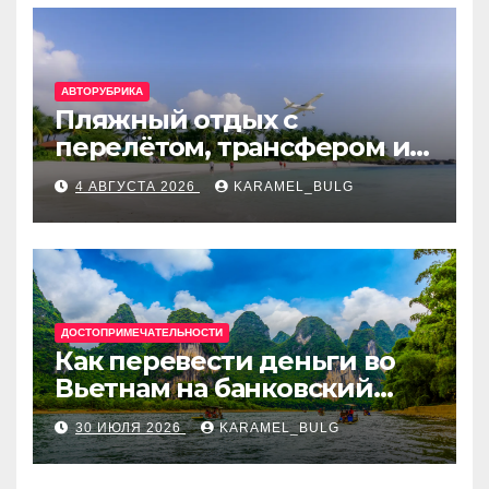
АВТОРУБРИКА
Пляжный отдых с
перелётом, трансфером и
отелем на Мальдивах, в
4 АВГУСТА 2026
KARAMEL_BULG
Турции, Греции, Таиланде
и Европе
ДОСТОПРИМЕЧАТЕЛЬНОСТИ
Как перевести деньги во
Вьетнам на банковский
счёт: VietcomBank, BIDV,
30 ИЮЛЯ 2026
KARAMEL_BULG
Techcombank и другие
банки