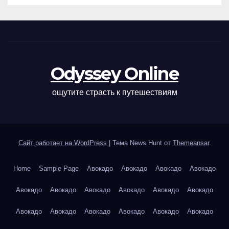
Odyssey Online
ощутите страсть к путешествиям
Сайт работает на WordPress
|
Тема News Hunt от
Themeansar
.
Home
Sample Page
Авокадо
Авокадо
Авокадо
Авокадо
Авокадо
Авокадо
Авокадо
Авокадо
Авокадо
Авокадо
Авокадо
Авокадо
Авокадо
Авокадо
Авокадо
Авокадо