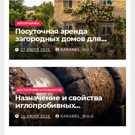
АВТОРУБРИКА
Посуточная аренда
загородных домов для
отдыха
27 ИЮЛЯ 2026
KARAMEL_BULG
ДОСТОПРИМЕЧАТЕЛЬНОСТИ
Назначение и свойства
иглопробивных
базальтовых огнеупорных
10 ИЮЛЯ 2026
KARAMEL_BULG
матов