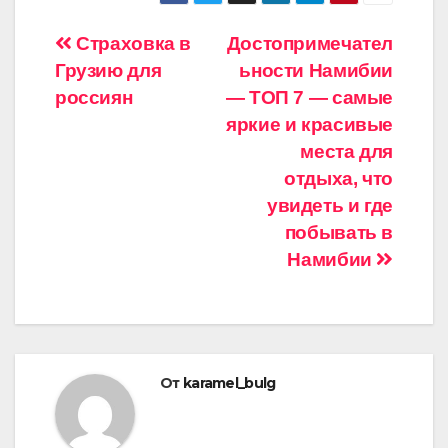
Навигация
Страховка в
Достопримечател
Грузию для
ьности Намибии
по
россиян
— ТОП 7 — самые
записям
яркие и красивые
места для
отдыха, что
увидеть и где
побывать в
Намибии
От
karamel_bulg