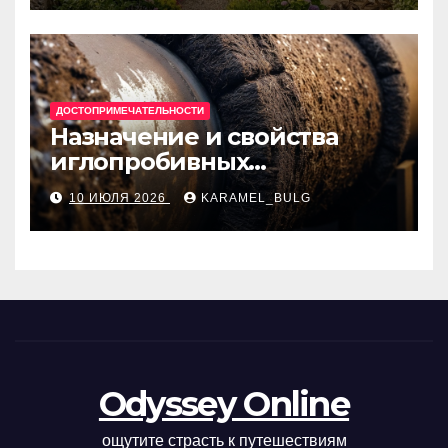
ДОСТОПРИМЕЧАТЕЛЬНОСТИ
Назначение и свойства
иглопробивных
базальтовых огнеупорных
10 ИЮЛЯ 2026
KARAMEL_BULG
матов
Odyssey Online
ощутите страсть к путешествиям