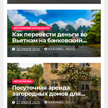
и Европе
ДОСТОПРИМЕЧАТЕЛЬНОСТИ
Как перевести деньги во
Вьетнам на банковский
счёт: VietcomBank, BIDV,
30 ИЮЛЯ 2026
KARAMEL_BULG
Techcombank и другие
банки
АВТОРУБРИКА
Посуточная аренда
загородных домов для
отдыха
27 ИЮЛЯ 2026
KARAMEL_BULG