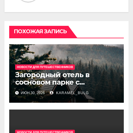
ПОХОЖАЯ ЗАПИСЬ
НОВОСТИ ДЛЯ ПУТЕШЕСТВЕННИКОВ
Загородный отель в
сосновом парке с
дизайнерскими номерами,
ИЮН 30, 2026
KARAMEL_BULG
рестораном, караоке,
сауной и парковкой
недалеко от центра
НОВОСТИ ДЛЯ ПУТЕШЕСТВЕННИКОВ