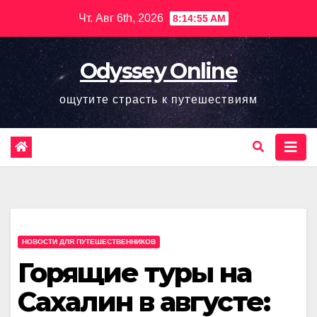
Перейти
Чт. Авг 6th, 2026
8:14:56 AM
к
содержимому
Odyssey Online
ощутите страсть к путешествиям
НОВОСТИ ДЛЯ ПУТЕШЕСТВЕННИКОВ
Горящие туры на
Сахалин в августе: