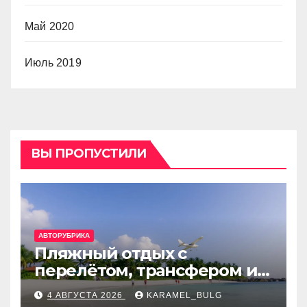
Май 2020
Июль 2019
ВЫ ПРОПУСТИЛИ
АВТОРУБРИКА
Пляжный отдых с
перелётом, трансфером и
отелем на Мальдивах, в
4 АВГУСТА 2026
KARAMEL_BULG
Турции, Греции, Таиланде