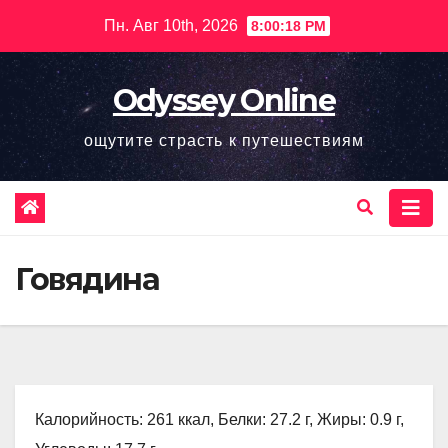
Перейти
Пн. Авг 10th, 2026
8:00:19 PM
к
содержимому
Odyssey Online
ощутите страсть к путешествиям
Говядина
Калорийность: 261 ккал, Белки: 27.2 г, Жиры: 0.9 г,