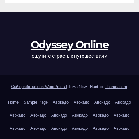
Odyssey Online
ощутите страсть к путешествиям
Сайт работает на WordPress
|
Тема News Hunt от
Themeansar
.
Home
Sample Page
Авокадо
Авокадо
Авокадо
Авокадо
Авокадо
Авокадо
Авокадо
Авокадо
Авокадо
Авокадо
Авокадо
Авокадо
Авокадо
Авокадо
Авокадо
Авокадо