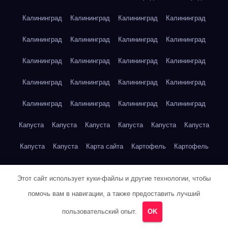
Калининград
Калининград
Калининград
Калининград
Калининград
Калининград
Калининград
Калининград
Калининград
Калининград
Калининград
Калининград
Калининград
Калининград
Калининград
Калининград
Калининград
Калининград
Калининград
Калининград
Капуста
Капуста
Капуста
Капуста
Капуста
Капуста
Капуста
Капуста
Карта сайта
Картофель
Картофель
Картофель
Картофель
Картофель
Картофель
Этот сайт использует куки-файлы и другие технологии, чтобы
Картофель
Картофель
Кейптаун
Кейптаун
Кейптаун
помочь вам в навигации, а также предоставить лучший
Кейптаун
Кейптаун
Кейптаун
Кейптаун
Кейптаун
пользовательский опыт.
OK