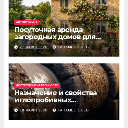
АВТОРУБРИКА
Посуточная аренда
загородных домов для
отдыха
27 ИЮЛЯ 2026
KARAMEL_BULG
ДОСТОПРИМЕЧАТЕЛЬНОСТИ
Назначение и свойства
иглопробивных
базальтовых огнеупорных
10 ИЮЛЯ 2026
KARAMEL_BULG
матов