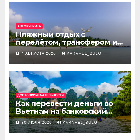
АВТОРУБРИКА
Пляжный отдых с
перелётом, трансфером и
отелем на Мальдивах, в
4 АВГУСТА 2026
KARAMEL_BULG
Турции, Греции, Таиланде
и Европе
ДОСТОПРИМЕЧАТЕЛЬНОСТИ
Как перевести деньги во
Вьетнам на банковский
счёт: VietcomBank, BIDV,
30 ИЮЛЯ 2026
KARAMEL_BULG
Techcombank и другие
банки