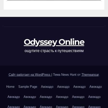
Odyssey Online
ощутите страсть к путешествиям
Сайт работает на WordPress
|
Тема News Hunt от
Themeansar
.
Home
Sample Page
Авокадо
Авокадо
Авокадо
Авокадо
Авокадо
Авокадо
Авокадо
Авокадо
Авокадо
Авокадо
Авокадо
Авокадо
Авокадо
Авокадо
Авокадо
Авокадо