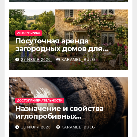
банки
АВТОРУБРИКА
Посуточная аренда
загородных домов для
отдыха
27 ИЮЛЯ 2026
KARAMEL_BULG
ДОСТОПРИМЕЧАТЕЛЬНОСТИ
Назначение и свойства
иглопробивных
базальтовых огнеупорных
10 ИЮЛЯ 2026
KARAMEL_BULG
матов