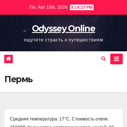
Перейти
Пн. Авг 10th, 2026
8:14:28 PM
к
содержимому
Odyssey Online
ощутите страсть к путешествиям
Пермь
Средняя температура: 17°C, Стоимость отеля: