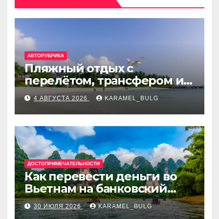
АВТОРУБРИКА
Пляжный отдых с
перелётом, трансфером и
отелем на Мальдивах, в
4 АВГУСТА 2026
KARAMEL_BULG
Турции, Греции, Таиланде
и Европе
ДОСТОПРИМЕЧАТЕЛЬНОСТИ
Как перевести деньги во
Вьетнам на банковский
счёт: VietcomBank, BIDV,
30 ИЮЛЯ 2026
KARAMEL_BULG
Techcombank и другие