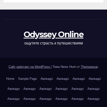
Odyssey Online
ощутите страсть к путешествиям
Сайт работает на WordPress
|
Тема News Hunt от
Themeansar
.
Home
Sample Page
Авокадо
Авокадо
Авокадо
Авокадо
Авокадо
Авокадо
Авокадо
Авокадо
Авокадо
Авокадо
Авокадо
Авокадо
Авокадо
Авокадо
Авокадо
Авокадо