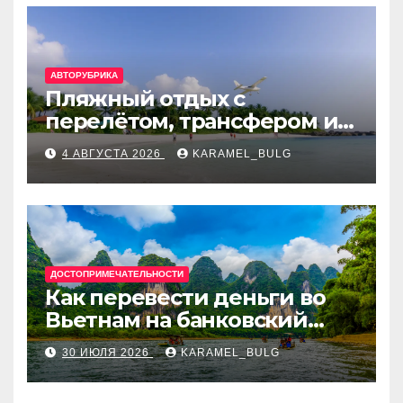
АВТОРУБРИКА
Пляжный отдых с
перелётом, трансфером и
отелем на Мальдивах, в
4 АВГУСТА 2026
KARAMEL_BULG
Турции, Греции, Таиланде
и Европе
ДОСТОПРИМЕЧАТЕЛЬНОСТИ
Как перевести деньги во
Вьетнам на банковский
счёт: VietcomBank, BIDV,
30 ИЮЛЯ 2026
KARAMEL_BULG
Techcombank и другие
банки