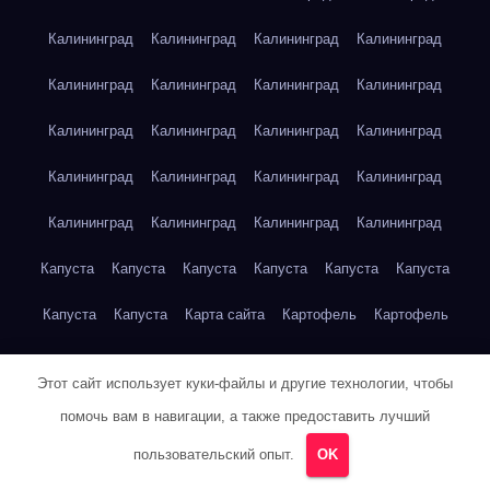
Калининград
Калининград
Калининград
Калининград
Калининград
Калининград
Калининград
Калининград
Калининград
Калининград
Калининград
Калининград
Калининград
Калининград
Калининград
Калининград
Калининград
Калининград
Калининград
Калининград
Капуста
Капуста
Капуста
Капуста
Капуста
Капуста
Капуста
Капуста
Карта сайта
Картофель
Картофель
Картофель
Картофель
Картофель
Картофель
Этот сайт использует куки-файлы и другие технологии, чтобы
Картофель
Картофель
Кейптаун
Кейптаун
Кейптаун
помочь вам в навигации, а также предоставить лучший
Кейптаун
Кейптаун
Кейптаун
Кейптаун
Кейптаун
пользовательский опыт.
OK