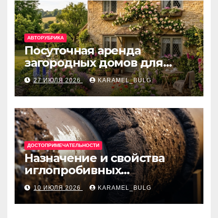
АВТОРУБРИКА
Посуточная аренда
загородных домов для
отдыха
27 ИЮЛЯ 2026
KARAMEL_BULG
ДОСТОПРИМЕЧАТЕЛЬНОСТИ
Назначение и свойства
иглопробивных
базальтовых огнеупорных
10 ИЮЛЯ 2026
KARAMEL_BULG
матов