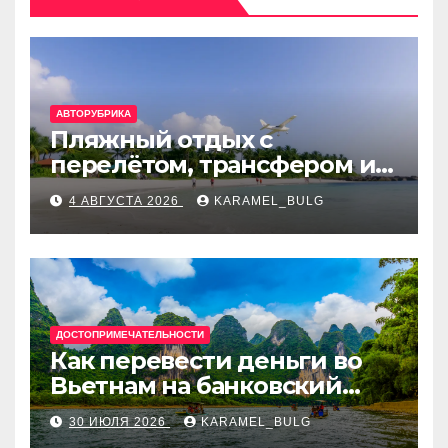
АВТОРУБРИКА
Пляжный отдых с
перелётом, трансфером и
отелем на Мальдивах, в
4 АВГУСТА 2026
KARAMEL_BULG
Турции, Греции, Таиланде
и Европе
ДОСТОПРИМЕЧАТЕЛЬНОСТИ
Как перевести деньги во
Вьетнам на банковский
счёт: VietcomBank, BIDV,
30 ИЮЛЯ 2026
KARAMEL_BULG
Techcombank и другие