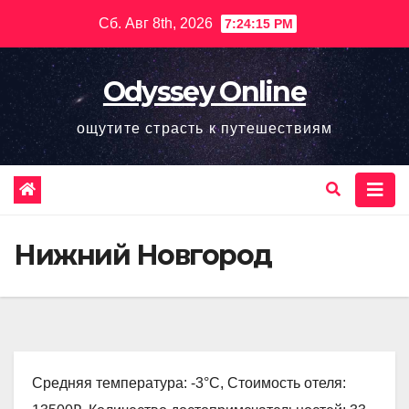
Перейти
Сб. Авг 8th, 2026
7:24:16 PM
к
содержимому
Odyssey Online
ощутите страсть к путешествиям
Нижний Новгород
Средняя температура: -3°C, Стоимость отеля: