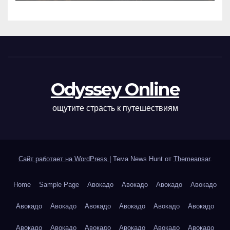
Odyssey Online
ощутите страсть к путешествиям
Сайт работает на WordPress
|
Тема News Hunt от
Themeansar
.
Home
Sample Page
Авокадо
Авокадо
Авокадо
Авокадо
Авокадо
Авокадо
Авокадо
Авокадо
Авокадо
Авокадо
Авокадо
Авокадо
Авокадо
Авокадо
Авокадо
Авокадо