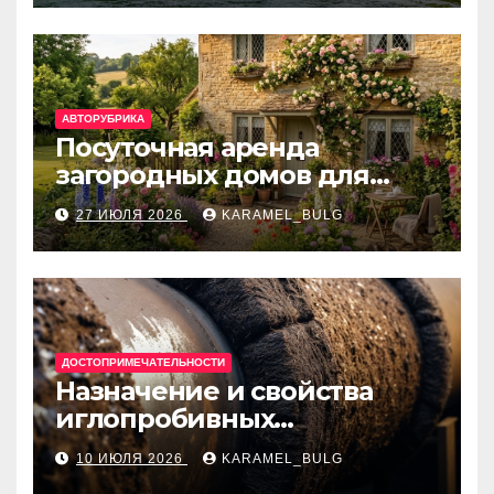
банки
АВТОРУБРИКА
Посуточная аренда
загородных домов для
отдыха
27 ИЮЛЯ 2026
KARAMEL_BULG
ДОСТОПРИМЕЧАТЕЛЬНОСТИ
Назначение и свойства
иглопробивных
базальтовых огнеупорных
10 ИЮЛЯ 2026
KARAMEL_BULG
матов