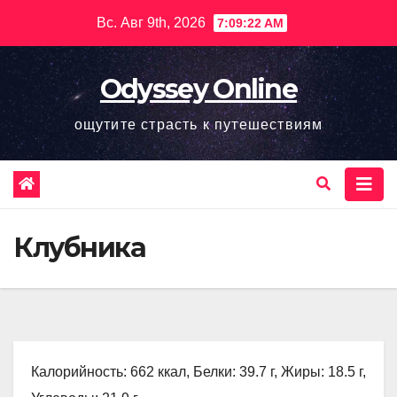
Перейти
Вс. Авг 9th, 2026
7:09:23 AM
к
содержимому
Odyssey Online
ощутите страсть к путешествиям
Клубника
Калорийность: 662 ккал, Белки: 39.7 г, Жиры: 18.5 г,