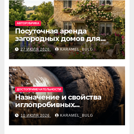
АВТОРУБРИКА
Посуточная аренда
загородных домов для
отдыха
27 ИЮЛЯ 2026
KARAMEL_BULG
ДОСТОПРИМЕЧАТЕЛЬНОСТИ
Назначение и свойства
иглопробивных
базальтовых огнеупорных
10 ИЮЛЯ 2026
KARAMEL_BULG
матов