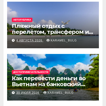
АВТОРУБРИКА
Пляжный отдых с
перелётом, трансфером и
отелем на Мальдивах, в
4 АВГУСТА 2026
KARAMEL_BULG
Турции, Греции, Таиланде
и Европе
ДОСТОПРИМЕЧАТЕЛЬНОСТИ
Как перевести деньги во
Вьетнам на банковский
счёт: VietcomBank, BIDV,
30 ИЮЛЯ 2026
KARAMEL_BULG
Techcombank и другие
банки