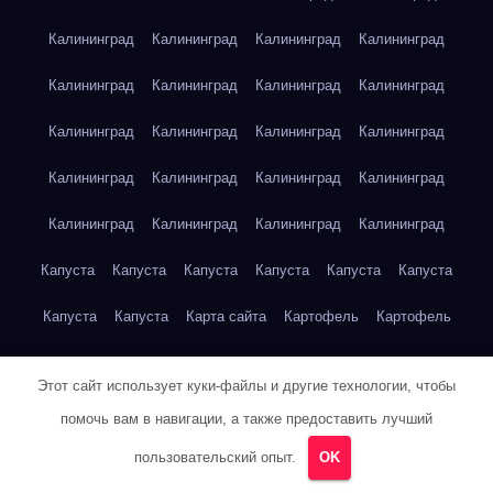
Калининград
Калининград
Калининград
Калининград
Калининград
Калининград
Калининград
Калининград
Калининград
Калининград
Калининград
Калининград
Калининград
Калининград
Калининград
Калининград
Калининград
Калининград
Калининград
Калининград
Капуста
Капуста
Капуста
Капуста
Капуста
Капуста
Капуста
Капуста
Карта сайта
Картофель
Картофель
Картофель
Картофель
Картофель
Картофель
Этот сайт использует куки-файлы и другие технологии, чтобы
Картофель
Картофель
Кейптаун
Кейптаун
Кейптаун
помочь вам в навигации, а также предоставить лучший
Кейптаун
Кейптаун
Кейптаун
Кейптаун
Кейптаун
пользовательский опыт.
OK