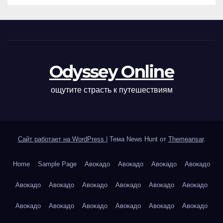
Odyssey Online
ощутите страсть к путешествиям
Сайт работает на WordPress
|
Тема News Hunt от
Themeansar
.
Home
Sample Page
Авокадо
Авокадо
Авокадо
Авокадо
Авокадо
Авокадо
Авокадо
Авокадо
Авокадо
Авокадо
Авокадо
Авокадо
Авокадо
Авокадо
Авокадо
Авокадо