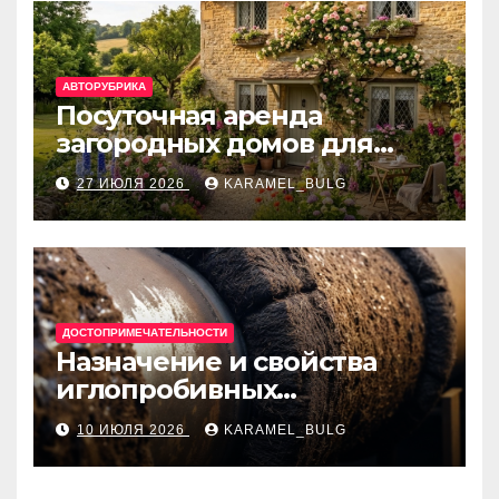
АВТОРУБРИКА
Посуточная аренда
загородных домов для
отдыха
27 ИЮЛЯ 2026
KARAMEL_BULG
ДОСТОПРИМЕЧАТЕЛЬНОСТИ
Назначение и свойства
иглопробивных
базальтовых огнеупорных
10 ИЮЛЯ 2026
KARAMEL_BULG
матов