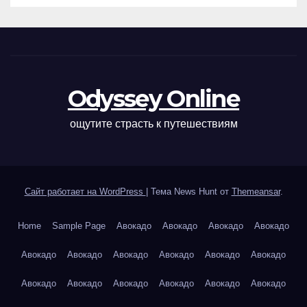
Odyssey Online
ощутите страсть к путешествиям
Сайт работает на WordPress
|
Тема News Hunt от
Themeansar
.
Home
Sample Page
Авокадо
Авокадо
Авокадо
Авокадо
Авокадо
Авокадо
Авокадо
Авокадо
Авокадо
Авокадо
Авокадо
Авокадо
Авокадо
Авокадо
Авокадо
Авокадо