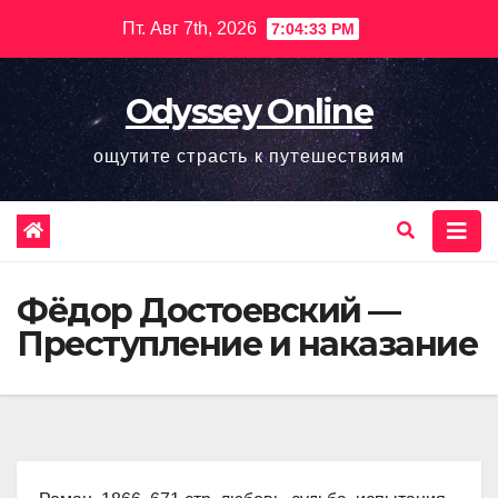
Перейти
Пт. Авг 7th, 2026
7:04:34 PM
к
содержимому
Odyssey Online
ощутите страсть к путешествиям
Фёдор Достоевский —
Преступление и наказание