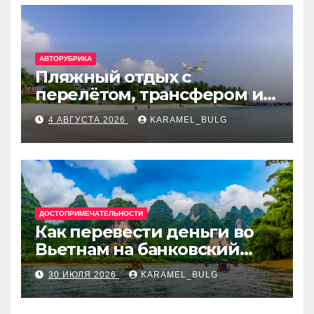
АВТОРУБРИКА
Пляжный отдых с
перелётом, трансфером и
отелем на Мальдивах, в
4 АВГУСТА 2026
KARAMEL_BULG
Турции, Греции, Таиланде
и Европе
ДОСТОПРИМЕЧАТЕЛЬНОСТИ
Как перевести деньги во
Вьетнам на банковский
счёт: VietcomBank, BIDV,
30 ИЮЛЯ 2026
KARAMEL_BULG
Techcombank и другие
банки