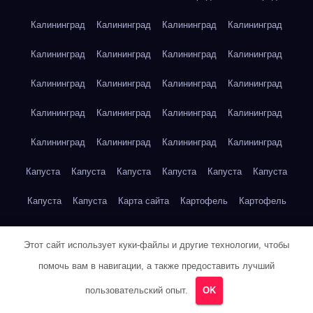
Калининград
Калининград
Калининград
Калининград
Калининград
Калининград
Калининград
Калининград
Калининград
Калининград
Калининград
Калининград
Калининград
Калининград
Калининград
Калининград
Калининград
Калининград
Калининград
Калининград
Капуста
Капуста
Капуста
Капуста
Капуста
Капуста
Капуста
Капуста
Карта сайта
Картофель
Картофель
Картофель
Картофель
Картофель
Картофель
Этот сайт использует куки-файлы и другие технологии, чтобы
Картофель
Картофель
Кейптаун
Кейптаун
Кейптаун
помочь вам в навигации, а также предоставить лучший
Кейптаун
Кейптаун
Кейптаун
Кейптаун
Кейптаун
пользовательский опыт.
OK