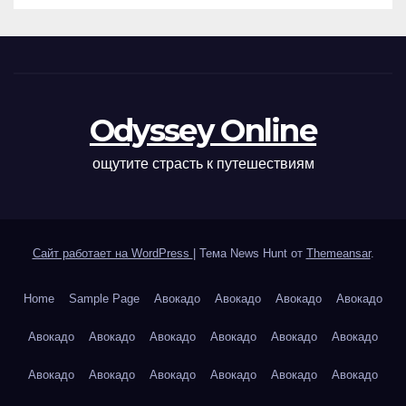
Odyssey Online
ощутите страсть к путешествиям
Сайт работает на WordPress
|
Тема News Hunt от
Themeansar
.
Home
Sample Page
Авокадо
Авокадо
Авокадо
Авокадо
Авокадо
Авокадо
Авокадо
Авокадо
Авокадо
Авокадо
Авокадо
Авокадо
Авокадо
Авокадо
Авокадо
Авокадо