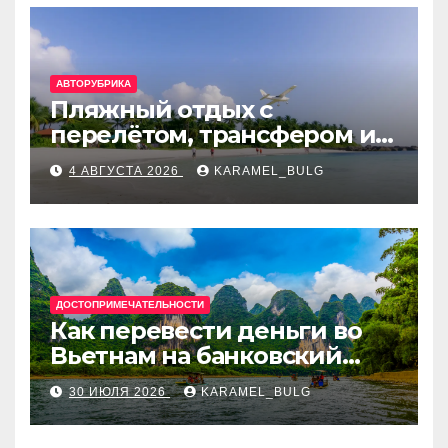
АВТОРУБРИКА
Пляжный отдых с
перелётом, трансфером и
отелем на Мальдивах, в
4 АВГУСТА 2026
KARAMEL_BULG
Турции, Греции, Таиланде
и Европе
ДОСТОПРИМЕЧАТЕЛЬНОСТИ
Как перевести деньги во
Вьетнам на банковский
счёт: VietcomBank, BIDV,
30 ИЮЛЯ 2026
KARAMEL_BULG
Techcombank и другие
банки