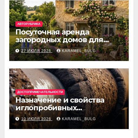
АВТОРУБРИКА
Посуточная аренда
загородных домов для
отдыха
27 ИЮЛЯ 2026
KARAMEL_BULG
ДОСТОПРИМЕЧАТЕЛЬНОСТИ
Назначение и свойства
иглопробивных
базальтовых огнеупорных
10 ИЮЛЯ 2026
KARAMEL_BULG
матов