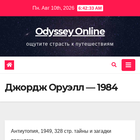
Перейти
Пн. Авг 10th, 2026
6:42:34 AM
к
содержимому
Odyssey Online
ощутите страсть к путешествиям
Джордж Оруэлл — 1984
Антиутопия, 1949, 328 стр. тайны и загадки