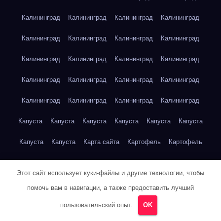
Калининград
Калининград
Калининград
Калининград
Калининград
Калининград
Калининград
Калининград
Калининград
Калининград
Калининград
Калининград
Калининград
Калининград
Калининград
Калининград
Калининград
Калининград
Калининград
Калининград
Капуста
Капуста
Капуста
Капуста
Капуста
Капуста
Капуста
Капуста
Карта сайта
Картофель
Картофель
Картофель
Картофель
Картофель
Картофель
Этот сайт использует куки-файлы и другие технологии, чтобы
Картофель
Картофель
Кейптаун
Кейптаун
Кейптаун
помочь вам в навигации, а также предоставить лучший
Кейптаун
Кейптаун
Кейптаун
Кейптаун
Кейптаун
пользовательский опыт.
OK