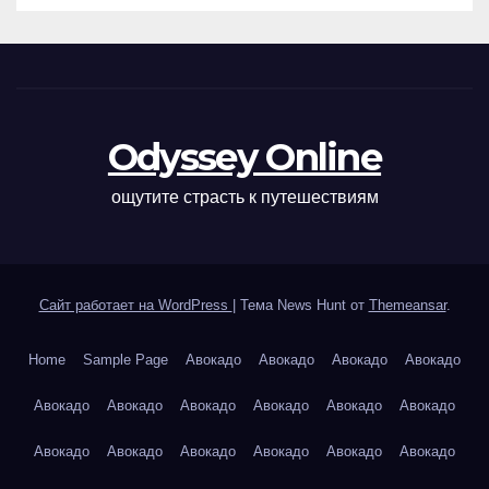
Odyssey Online
ощутите страсть к путешествиям
Сайт работает на WordPress
|
Тема News Hunt от
Themeansar
.
Home
Sample Page
Авокадо
Авокадо
Авокадо
Авокадо
Авокадо
Авокадо
Авокадо
Авокадо
Авокадо
Авокадо
Авокадо
Авокадо
Авокадо
Авокадо
Авокадо
Авокадо