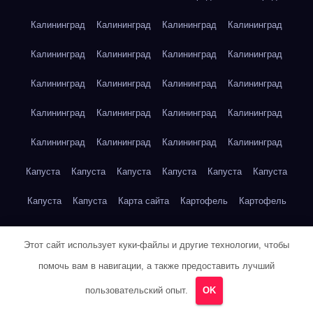
Калининград
Калининград
Калининград
Калининград
Калининград
Калининград
Калининград
Калининград
Калининград
Калининград
Калининград
Калининград
Калининград
Калининград
Калининград
Калининград
Калининград
Калининград
Калининград
Калининград
Капуста
Капуста
Капуста
Капуста
Капуста
Капуста
Капуста
Капуста
Карта сайта
Картофель
Картофель
Картофель
Картофель
Картофель
Картофель
Этот сайт использует куки-файлы и другие технологии, чтобы
Картофель
Картофель
Кейптаун
Кейптаун
Кейптаун
помочь вам в навигации, а также предоставить лучший
Кейптаун
Кейптаун
Кейптаун
Кейптаун
Кейптаун
пользовательский опыт.
OK