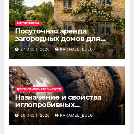
АВТОРУБРИКА
Посуточная аренда
загородных домов для
отдыха
27 ИЮЛЯ 2026
KARAMEL_BULG
ДОСТОПРИМЕЧАТЕЛЬНОСТИ
Назначение и свойства
иглопробивных
базальтовых огнеупорных
10 ИЮЛЯ 2026
KARAMEL_BULG
матов