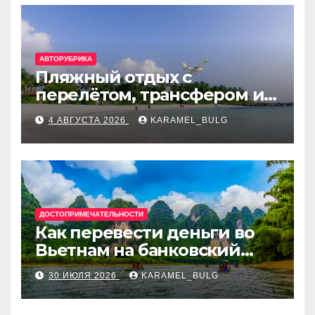
АВТОРУБРИКА
Пляжный отдых с
перелётом, трансфером и
отелем на Мальдивах, в
4 АВГУСТА 2026
KARAMEL_BULG
Турции, Греции, Таиланде
и Европе
ДОСТОПРИМЕЧАТЕЛЬНОСТИ
Как перевести деньги во
Вьетнам на банковский
счёт: VietcomBank, BIDV,
30 ИЮЛЯ 2026
KARAMEL_BULG
Techcombank и другие
банки