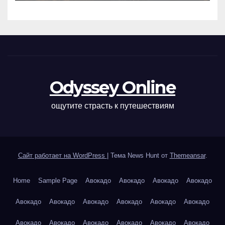
Odyssey Online
ощутите страсть к путешествиям
Сайт работает на WordPress
|
Тема News Hunt от
Themeansar
.
Home
Sample Page
Авокадо
Авокадо
Авокадо
Авокадо
Авокадо
Авокадо
Авокадо
Авокадо
Авокадо
Авокадо
Авокадо
Авокадо
Авокадо
Авокадо
Авокадо
Авокадо