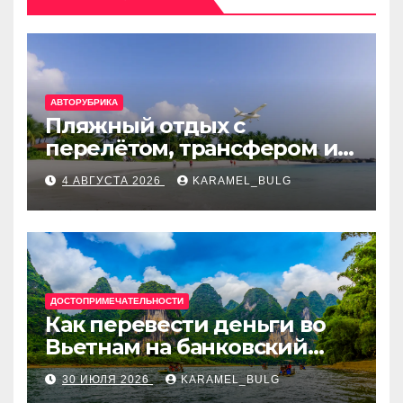
АВТОРУБРИКА
Пляжный отдых с
перелётом, трансфером и
отелем на Мальдивах, в
4 АВГУСТА 2026
KARAMEL_BULG
Турции, Греции, Таиланде
и Европе
ДОСТОПРИМЕЧАТЕЛЬНОСТИ
Как перевести деньги во
Вьетнам на банковский
счёт: VietcomBank, BIDV,
30 ИЮЛЯ 2026
KARAMEL_BULG
Techcombank и другие