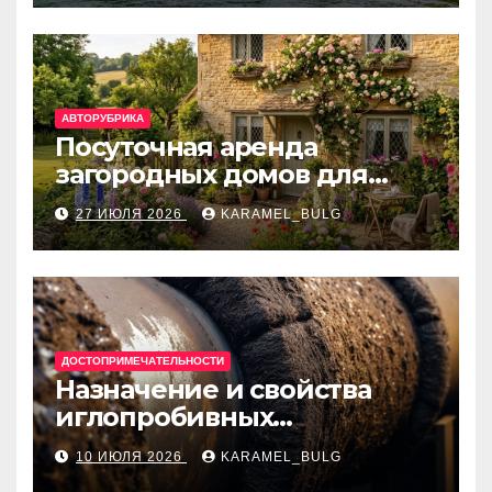
банки
АВТОРУБРИКА
Посуточная аренда
загородных домов для
отдыха
27 ИЮЛЯ 2026
KARAMEL_BULG
ДОСТОПРИМЕЧАТЕЛЬНОСТИ
Назначение и свойства
иглопробивных
базальтовых огнеупорных
10 ИЮЛЯ 2026
KARAMEL_BULG
матов