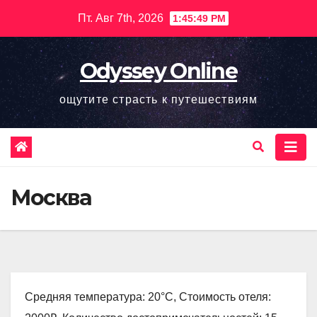
Перейти
Пт. Авг 7th, 2026
1:45:50 PM
к
содержимому
Odyssey Online
ощутите страсть к путешествиям
Москва
Средняя температура: 20°C, Стоимость отеля: