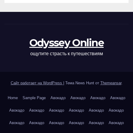
Odyssey Online
ощутите страсть к путешествиям
Сайт работает на WordPress
|
Тема News Hunt от
Themeansar
.
Home
Sample Page
Авокадо
Авокадо
Авокадо
Авокадо
Авокадо
Авокадо
Авокадо
Авокадо
Авокадо
Авокадо
Авокадо
Авокадо
Авокадо
Авокадо
Авокадо
Авокадо