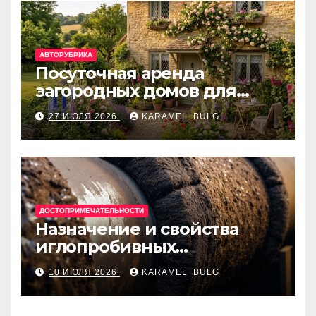
АВТОРУБРИКА
Посуточная аренда
загородных домов для
отдыха
27 ИЮЛЯ 2026
KARAMEL_BULG
ДОСТОПРИМЕЧАТЕЛЬНОСТИ
Назначение и свойства
иглопробивных
базальтовых огнеупорных
10 ИЮЛЯ 2026
KARAMEL_BULG
матов