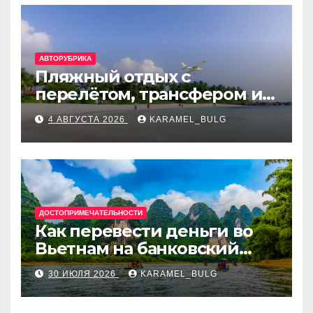
АВТОРУБРИКА
Пляжный отдых с
перелётом, трансфером и
отелем на Мальдивах, в
4 АВГУСТА 2026
KARAMEL_BULG
Турции, Греции, Таиланде
и Европе
ДОСТОПРИМЕЧАТЕЛЬНОСТИ
Как перевести деньги во
Вьетнам на банковский
счёт: VietcomBank, BIDV,
30 ИЮЛЯ 2026
KARAMEL_BULG
Techcombank и другие
банки