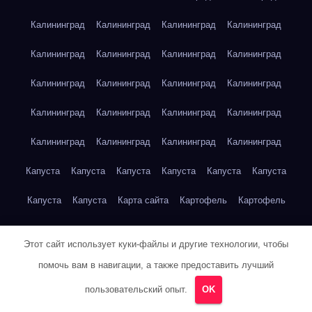
Калининград
Калининград
Калининград
Калининград
Калининград
Калининград
Калининград
Калининград
Калининград
Калининград
Калининград
Калининград
Калининград
Калининград
Калининград
Калининград
Калининград
Калининград
Калининград
Калининград
Капуста
Капуста
Капуста
Капуста
Капуста
Капуста
Капуста
Капуста
Карта сайта
Картофель
Картофель
Картофель
Картофель
Картофель
Картофель
Этот сайт использует куки-файлы и другие технологии, чтобы
Картофель
Картофель
Кейптаун
Кейптаун
Кейптаун
помочь вам в навигации, а также предоставить лучший
Кейптаун
Кейптаун
Кейптаун
Кейптаун
Кейптаун
пользовательский опыт.
OK