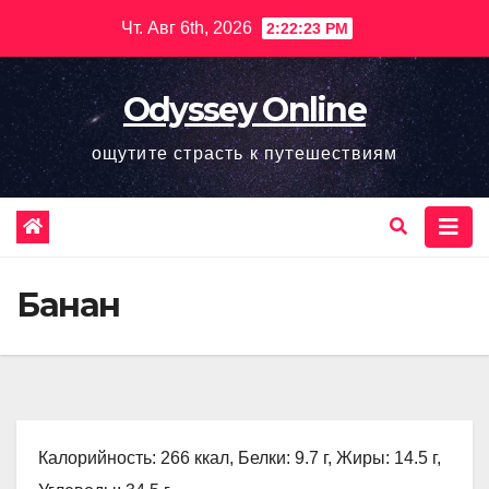
Перейти
Чт. Авг 6th, 2026
2:22:24 PM
к
содержимому
Odyssey Online
ощутите страсть к путешествиям
Банан
Калорийность: 266 ккал, Белки: 9.7 г, Жиры: 14.5 г,